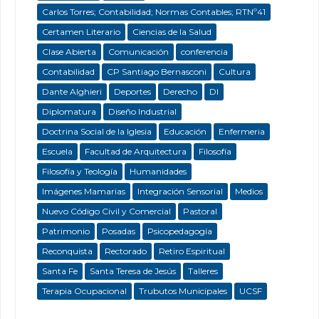
Carlos Torres; Contabilidad; Normas Contables; RTNº41
Certamen Literario
Ciencias de la Salud
Clase Abierta
Comunicación
conferencia
Contabilidad
CP Santiago Bernasconi
Cultura
Dante Alghieri
Deportes
Derecho
DI
Diplomatura
Diseño Industrial
Doctrina Social de la Iglesia
Educación
Enfermeria
Escuela
Facultad de Arquitectura
Filosofía
Filosofía y Teología
Humanidades
Imágenes Mamarias
Integración Sensorial
Medios
Nuevo Código Civil y Comercial
Pastoral
Patrimonio
Posadas
Psicopedagogía
Reconquista
Rectorado
Retiro Espiritual
Santa Fe
Santa Teresa de Jesús
Talleres
Terapia Ocupacional
Trubutos Municipales
UCSF