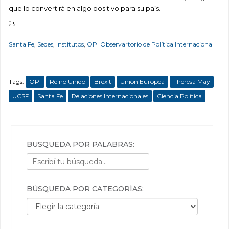
que lo convertirá en algo positivo para su país.
Santa Fe
,
Sedes
,
Institutos
,
OPI Observartorio de Política Internacional
Tags:
OPI
Reino Unido
Brexit
Unión Europea
Theresa May
UCSF
Santa Fe
Relaciones Internacionales
Ciencia Política
BÚSQUEDA POR PALABRAS:
BÚSQUEDA POR CATEGORÍAS:
Búsqueda por categorías: