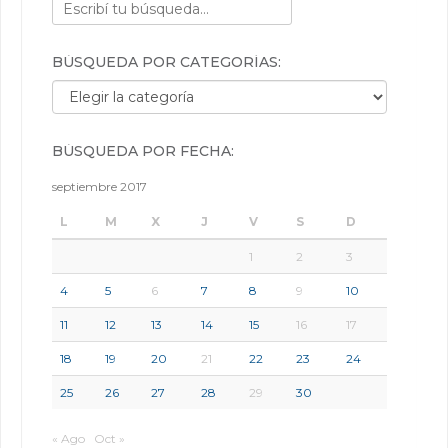
BÚSQUEDA POR CATEGORÍAS:
Búsqueda por categorías:
BÚSQUEDA POR FECHA:
septiembre 2017
L
M
X
J
V
S
D
1
2
3
4
5
6
7
8
9
10
11
12
13
14
15
16
17
18
19
20
21
22
23
24
25
26
27
28
29
30
« Ago
Oct »