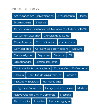
NUBE DE TAGS:
Actividades pre-universitarias
Arquitectura
Becas
Bioimágenes
Bioética
Carlos Torres; Contabilidad; Normas Contables; RTNº41
Certamen Literario
Ciencias de la Salud
Clase Abierta
Comunicación
conferencia
Contabilidad
CP Santiago Bernasconi
Cultura
Dante Alghieri
Deportes
Derecho
DI
Diplomatura
Diseño Industrial
Doctrina Social de la Iglesia
Educación
Enfermeria
Escuela
Facultad de Arquitectura
Filosofía
Filosofía y Teología
Humanidades
Imágenes Mamarias
Integración Sensorial
Medios
Nuevo Código Civil y Comercial
Pastoral
Patrimonio
Posadas
Psicopedagogía