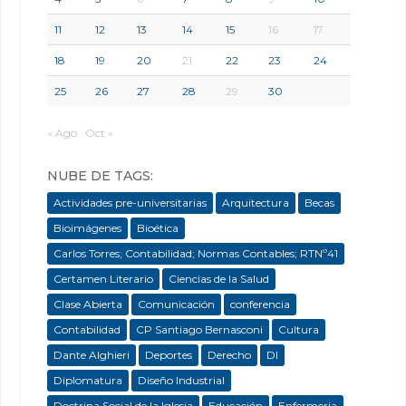
11
12
13
14
15
16
17
18
19
20
21
22
23
24
25
26
27
28
29
30
« Ago
Oct »
NUBE DE TAGS:
Actividades pre-universitarias
Arquitectura
Becas
Bioimágenes
Bioética
Carlos Torres; Contabilidad; Normas Contables; RTNº41
Certamen Literario
Ciencias de la Salud
Clase Abierta
Comunicación
conferencia
Contabilidad
CP Santiago Bernasconi
Cultura
Dante Alghieri
Deportes
Derecho
DI
Diplomatura
Diseño Industrial
Doctrina Social de la Iglesia
Educación
Enfermeria