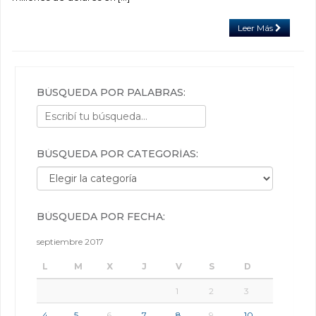
Leer Más
BÚSQUEDA POR PALABRAS:
BÚSQUEDA POR CATEGORÍAS:
Búsqueda por categorías:
BÚSQUEDA POR FECHA:
septiembre 2017
L
M
X
J
V
S
D
1
2
3
4
5
6
7
8
9
10