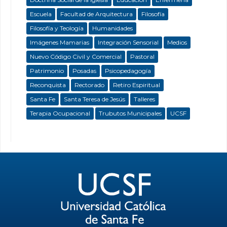
Escuela
Facultad de Arquitectura
Filosofía
Filosofía y Teología
Humanidades
Imágenes Mamarias
Integración Sensorial
Medios
Nuevo Código Civil y Comercial
Pastoral
Patrimonio
Posadas
Psicopedagogía
Reconquista
Rectorado
Retiro Espiritual
Santa Fe
Santa Teresa de Jesús
Talleres
Terapia Ocupacional
Trubutos Municipales
UCSF