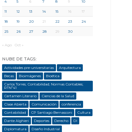
4
5
6
7
8
9
10
11
12
13
14
15
16
17
18
19
20
21
22
23
24
25
26
27
28
29
30
« Ago
Oct »
NUBE DE TAGS:
Actividades pre-universitarias
Arquitectura
Becas
Bioimágenes
Bioética
Carlos Torres; Contabilidad; Normas Contables;
RTNº41
Certamen Literario
Ciencias de la Salud
Clase Abierta
Comunicación
conferencia
Contabilidad
CP Santiago Bernasconi
Cultura
Dante Alghieri
Deportes
Derecho
DI
Diplomatura
Diseño Industrial