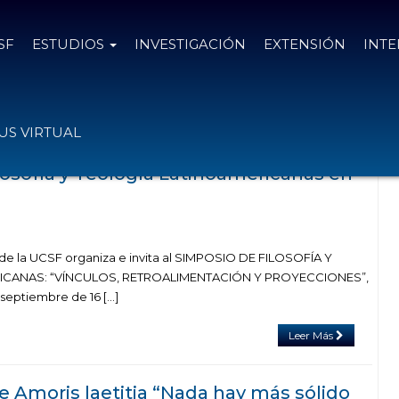
SF
ESTUDIOS
INVESTIGACIÓN
EXTENSIÓN
INT
el
8 de septiembre de 2017
S VIRTUAL
losofía y Teología Latinoamericanas en
a de la UCSF organiza e invita al SIMPOSIO DE FILOSOFÍA Y
ICANAS: “VÍNCULOS, RETROALIMENTACIÓN Y PROYECCIONES”,
e septiembre de 16 […]
Leer Más
e Amoris laetitia “Nada hay más sólido