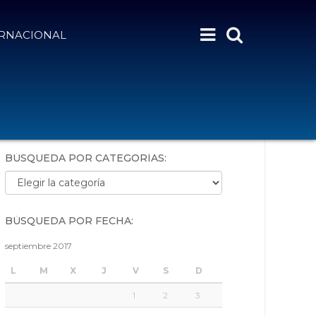
ERNACIONAL
BÚSQUEDA POR PALABRAS:
BÚSQUEDA POR CATEGORÍAS:
Búsqueda por categorías:
BÚSQUEDA POR FECHA:
septiembre 2017
L
M
X
J
V
S
D
1
2
3