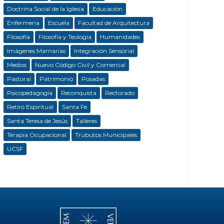
Doctrina Social de la Iglesia
Educación
Enfermeria
Escuela
Facultad de Arquitectura
Filosofía
Filosofía y Teología
Humanidades
Imágenes Mamarias
Integración Sensorial
Medios
Nuevo Código Civil y Comercial
Pastoral
Patrimonio
Posadas
Psicopedagogía
Reconquista
Rectorado
Retiro Espiritual
Santa Fe
Santa Teresa de Jesús
Talleres
Terapia Ocupacional
Trubutos Municipales
UCSF