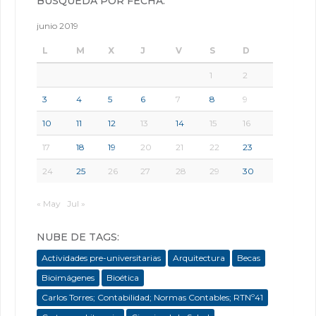
BÚSQUEDA POR FECHA:
junio 2019
L
M
X
J
V
S
D
1
2
3
4
5
6
7
8
9
10
11
12
13
14
15
16
17
18
19
20
21
22
23
24
25
26
27
28
29
30
« May
Jul »
NUBE DE TAGS:
Actividades pre-universitarias
Arquitectura
Becas
Bioimágenes
Bioética
Carlos Torres; Contabilidad; Normas Contables; RTNº41