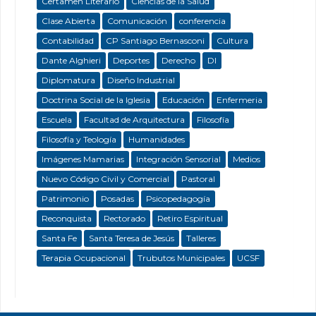
Certamen Literario
Ciencias de la Salud
Clase Abierta
Comunicación
conferencia
Contabilidad
CP Santiago Bernasconi
Cultura
Dante Alghieri
Deportes
Derecho
DI
Diplomatura
Diseño Industrial
Doctrina Social de la Iglesia
Educación
Enfermeria
Escuela
Facultad de Arquitectura
Filosofía
Filosofía y Teología
Humanidades
Imágenes Mamarias
Integración Sensorial
Medios
Nuevo Código Civil y Comercial
Pastoral
Patrimonio
Posadas
Psicopedagogía
Reconquista
Rectorado
Retiro Espiritual
Santa Fe
Santa Teresa de Jesús
Talleres
Terapia Ocupacional
Trubutos Municipales
UCSF