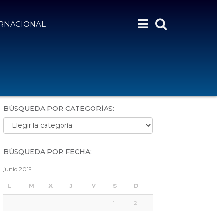
ERNACIONAL
BÚSQUEDA POR PALABRAS:
BÚSQUEDA POR CATEGORÍAS:
Búsqueda por categorías:
BÚSQUEDA POR FECHA:
junio 2019
L
M
X
J
V
S
D
1
2