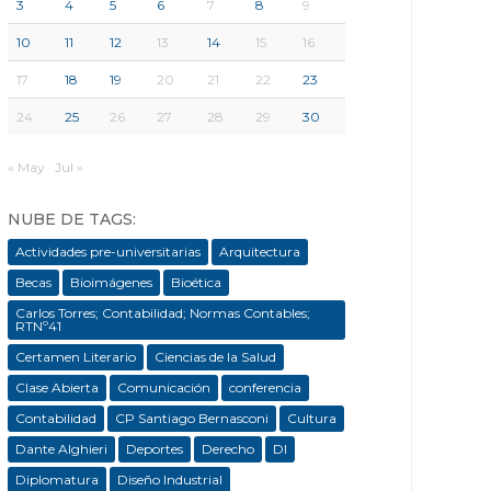
3
4
5
6
7
8
9
10
11
12
13
14
15
16
17
18
19
20
21
22
23
24
25
26
27
28
29
30
« May
Jul »
NUBE DE TAGS:
Actividades pre-universitarias
Arquitectura
Becas
Bioimágenes
Bioética
Carlos Torres; Contabilidad; Normas Contables;
RTNº41
Certamen Literario
Ciencias de la Salud
Clase Abierta
Comunicación
conferencia
Contabilidad
CP Santiago Bernasconi
Cultura
Dante Alghieri
Deportes
Derecho
DI
Diplomatura
Diseño Industrial