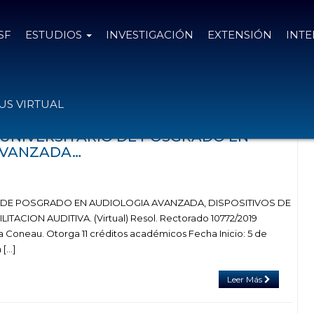
SF
ESTUDIOS
INVESTIGACIÓN
EXTENSIÓN
INT
as el
18 de junio de 2019
S VIRTUAL
O UNIVERSITARIO DE POSGRADO EN
AVANZADA…
 DE POSGRADO EN AUDIOLOGIA AVANZADA, DISPOSITIVOS DE
TACION AUDITIVA. (Virtual) Resol. Rectorado 10772/2019
Coneau. Otorga 11 créditos académicos Fecha Inicio: 5 de
 […]
Leer Más