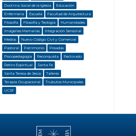
Doctrina Social de la Iglesia
Educación
Enfermeria
Escuela
Facultad de Arquitectura
Filosofía
Filosofía y Teología
Humanidades
Imágenes Mamarias
Integración Sensorial
Medios
Nuevo Código Civil y Comercial
Pastoral
Patrimonio
Posadas
Psicopedagogía
Reconquista
Rectorado
Retiro Espiritual
Santa Fe
Santa Teresa de Jesús
Talleres
Terapia Ocupacional
Trubutos Municipales
UCSF