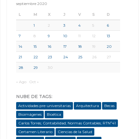
septiembre 2020
L
M
X
J
V
S
D
1
2
3
4
5
6
7
8
9
10
11
12
13
14
15
16
17
18
19
20
21
22
23
24
25
26
27
28
29
30
« Ago
Oct »
NUBE DE TAGS:
Actividades pre-universitarias
Arquitectura
Becas
Bioimágenes
Bioética
Carlos Torres; Contabilidad; Normas Contables; RTNº41
Certamen Literario
Ciencias de la Salud