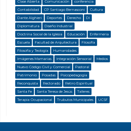
Clase Abierta
Comunicación
conferencia
Contabilidad
CP Santiago Bernasconi
Cultura
Dante Alghieri
Deportes
Derecho
DI
Diplomatura
Diseño Industrial
Doctrina Social de la Iglesia
Educación
Enfermeria
Escuela
Facultad de Arquitectura
Filosofía
Filosofía y Teología
Humanidades
Imágenes Mamarias
Integración Sensorial
Medios
Nuevo Código Civil y Comercial
Pastoral
Patrimonio
Posadas
Psicopedagogía
Reconquista
Rectorado
Retiro Espiritual
Santa Fe
Santa Teresa de Jesús
Talleres
Terapia Ocupacional
Trubutos Municipales
UCSF