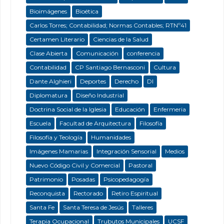
Bioimágenes
Bioética
Carlos Torres; Contabilidad; Normas Contables; RTNº41
Certamen Literario
Ciencias de la Salud
Clase Abierta
Comunicación
conferencia
Contabilidad
CP Santiago Bernasconi
Cultura
Dante Alghieri
Deportes
Derecho
DI
Diplomatura
Diseño Industrial
Doctrina Social de la Iglesia
Educación
Enfermeria
Escuela
Facultad de Arquitectura
Filosofía
Filosofía y Teología
Humanidades
Imágenes Mamarias
Integración Sensorial
Medios
Nuevo Código Civil y Comercial
Pastoral
Patrimonio
Posadas
Psicopedagogía
Reconquista
Rectorado
Retiro Espiritual
Santa Fe
Santa Teresa de Jesús
Talleres
Terapia Ocupacional
Trubutos Municipales
UCSF