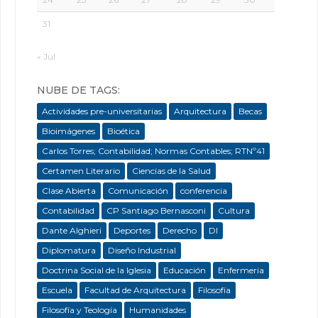
31
« Jul
NUBE DE TAGS:
Actividades pre-universitarias
Arquitectura
Becas
Bioimágenes
Bioética
Carlos Torres; Contabilidad; Normas Contables; RTNº41
Certamen Literario
Ciencias de la Salud
Clase Abierta
Comunicación
conferencia
Contabilidad
CP Santiago Bernasconi
Cultura
Dante Alghieri
Deportes
Derecho
DI
Diplomatura
Diseño Industrial
Doctrina Social de la Iglesia
Educación
Enfermeria
Escuela
Facultad de Arquitectura
Filosofía
Filosofía y Teología
Humanidades