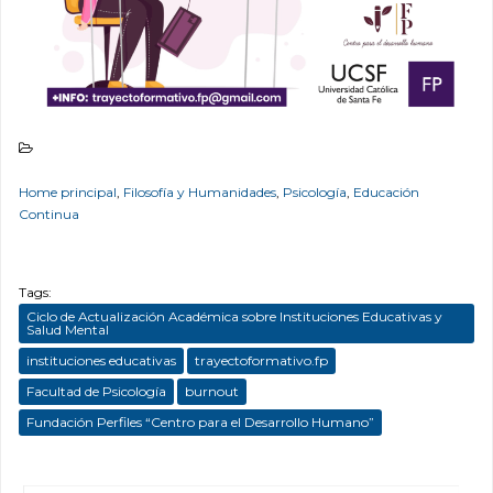
Home principal
,
Filosofía y Humanidades
,
Psicología
,
Educación
Continua
Tags:
Ciclo de Actualización Académica sobre Instituciones Educativas y
Salud Mental
instituciones educativas
trayectoformativo.fp
Facultad de Psicología
burnout
Fundación Perfiles “Centro para el Desarrollo Humano”