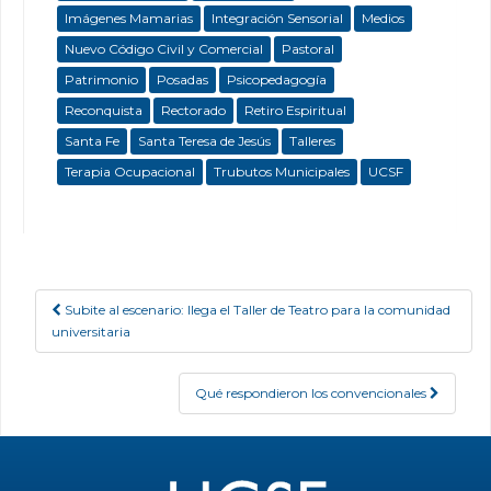
Imágenes Mamarias
Integración Sensorial
Medios
Nuevo Código Civil y Comercial
Pastoral
Patrimonio
Posadas
Psicopedagogía
Reconquista
Rectorado
Retiro Espiritual
Santa Fe
Santa Teresa de Jesús
Talleres
Terapia Ocupacional
Trubutos Municipales
UCSF
Subite al escenario: llega el Taller de Teatro para la comunidad
Post navigation
universitaria
Qué respondieron los convencionales