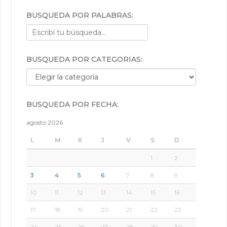
BÚSQUEDA POR PALABRAS:
BÚSQUEDA POR CATEGORÍAS:
Búsqueda por categorías:
BÚSQUEDA POR FECHA:
agosto 2026
L
M
X
J
V
S
D
1
2
3
4
5
6
7
8
9
10
11
12
13
14
15
16
17
18
19
20
21
22
23
24
25
26
27
28
29
30