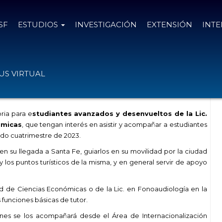
SF
ESTUDIOS
INVESTIGACIÓN
EXTENSIÓN
INT
para estudiantes extranjeros en la
S VIRTUAL
ria para e
studiantes avanzados y desenvueltos de la Lic.
ómicas
, que tengan interés en asistir y acompañar a estudiantes
ndo cuatrimestre de 2023.
s en su llegada a Santa Fe, guiarlos en su movilidad por la ciudad
 los puntos turísticos de la misma, y en general servir de apoyo
ad de Ciencias Económicas o de la Lic. en Fonoaudiología en la
 funciones básicas de tutor.
ones se los acompañará desde el Área de Internacionalización