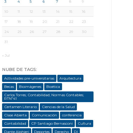
3
4
5
6
7
8
9
10
11
12
13
14
15
16
17
18
19
20
21
22
23
24
25
26
27
28
29
30
31
« Jul
NUBE DE TAGS:
Actividades pre-universitarias
Arquitectura
Becas
Bioimágenes
Bioética
Carlos Torres; Contabilidad; Normas Contables;
RTNº41
Certamen Literario
Ciencias de la Salud
Clase Abierta
Comunicación
conferencia
Contabilidad
CP Santiago Bernasconi
Cultura
Dante Alghieri
Deportes
Derecho
DI