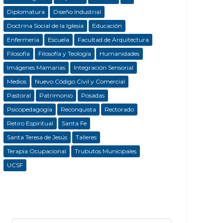
Diplomatura
Diseño Industrial
Doctrina Social de la Iglesia
Educación
Enfermeria
Escuela
Facultad de Arquitectura
Filosofía
Filosofía y Teología
Humanidades
Imágenes Mamarias
Integración Sensorial
Medios
Nuevo Código Civil y Comercial
Pastoral
Patrimonio
Posadas
Psicopedagogía
Reconquista
Rectorado
Retiro Espiritual
Santa Fe
Santa Teresa de Jesús
Talleres
Terapia Ocupacional
Trubutos Municipales
UCSF