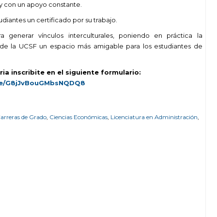
 y con un apoyo constante.
diantes un certificado por su trabajo.
enerar vínculos interculturales, poniendo en práctica la
de la UCSF un espacio más amigable para los estudiantes de
ia inscribite en el siguiente formulario:
gle/G8jJvBouGMbsNQDQ8
arreras de Grado
,
Ciencias Económicas
,
Licenciatura en Administración
,