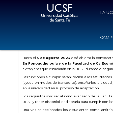
LA UC
Convertite en Anfitrión Académico 
CAMPU
UCSF
2 de agosto de 2023
Volver
Hasta el
5 de agosto 2023
está abierta la convocato
En Fonoaudiología y de la Facultad de Cs Econ
extranjeros que estudiarán en la UCSF durante el segu
Las funciones a cumplir serán: recibir a los estudiante
(ayuda en modos de transporte), enseñarles la ciudad y
en la universidad en su proceso de adaptación.
Los requisitos son: ser alumno avanzado de la Facult
UCSF y tener disponibilidad horaria para cumplir con las
Una vez seleccionados los estudiantes como anfitri