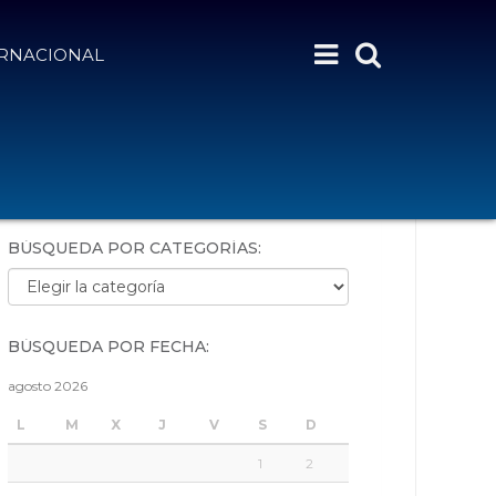
ERNACIONAL
BÚSQUEDA POR PALABRAS:
BÚSQUEDA POR CATEGORÍAS:
Búsqueda por categorías:
BÚSQUEDA POR FECHA:
agosto 2026
L
M
X
J
V
S
D
1
2