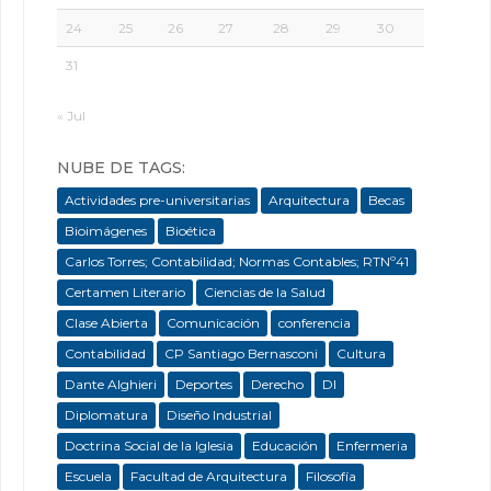
24
25
26
27
28
29
30
31
« Jul
NUBE DE TAGS:
Actividades pre-universitarias
Arquitectura
Becas
Bioimágenes
Bioética
Carlos Torres; Contabilidad; Normas Contables; RTNº41
Certamen Literario
Ciencias de la Salud
Clase Abierta
Comunicación
conferencia
Contabilidad
CP Santiago Bernasconi
Cultura
Dante Alghieri
Deportes
Derecho
DI
Diplomatura
Diseño Industrial
Doctrina Social de la Iglesia
Educación
Enfermeria
Escuela
Facultad de Arquitectura
Filosofía