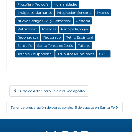
Filosofía y Teología
Humanidades
Imágenes Mamarias
Integración Sensorial
Medios
Nuevo Código Civil y Comercial
Pastoral
Patrimonio
Posadas
Psicopedagogía
Reconquista
Rectorado
Retiro Espiritual
Santa Fe
Santa Teresa de Jesús
Talleres
Terapia Ocupacional
Trubutos Municipales
UCSF
Curso de Arte Sacro. Inicia el 5 de agosto
Post navigation
Taller de preparación de obras corales. 5 de agosto en Santa Fe