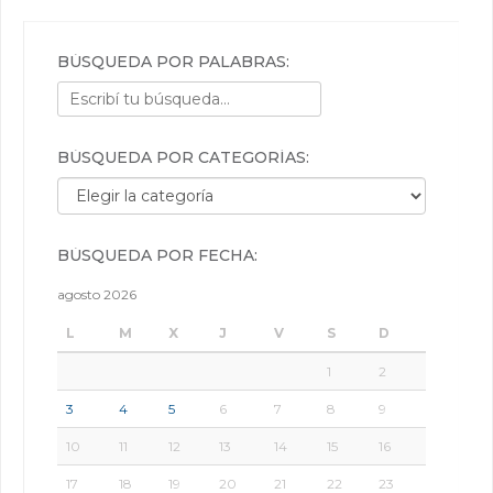
BÚSQUEDA POR PALABRAS:
BÚSQUEDA POR CATEGORÍAS:
Búsqueda por categorías:
BÚSQUEDA POR FECHA:
agosto 2026
L
M
X
J
V
S
D
1
2
3
4
5
6
7
8
9
10
11
12
13
14
15
16
17
18
19
20
21
22
23