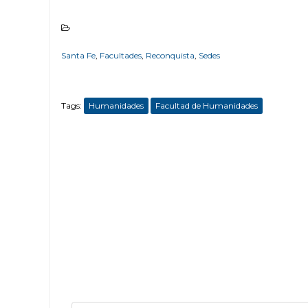
Santa Fe
,
Facultades
,
Reconquista
,
Sedes
Tags:
Humanidades
Facultad de Humanidades