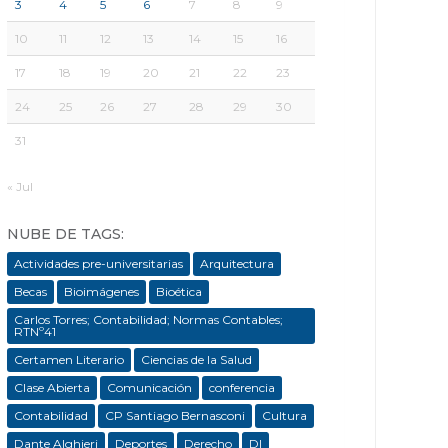
3
4
5
6
7
8
9
10
11
12
13
14
15
16
17
18
19
20
21
22
23
24
25
26
27
28
29
30
31
« Jul
NUBE DE TAGS:
Actividades pre-universitarias
Arquitectura
Becas
Bioimágenes
Bioética
Carlos Torres; Contabilidad; Normas Contables;
RTNº41
Certamen Literario
Ciencias de la Salud
Clase Abierta
Comunicación
conferencia
Contabilidad
CP Santiago Bernasconi
Cultura
Dante Alghieri
Deportes
Derecho
DI