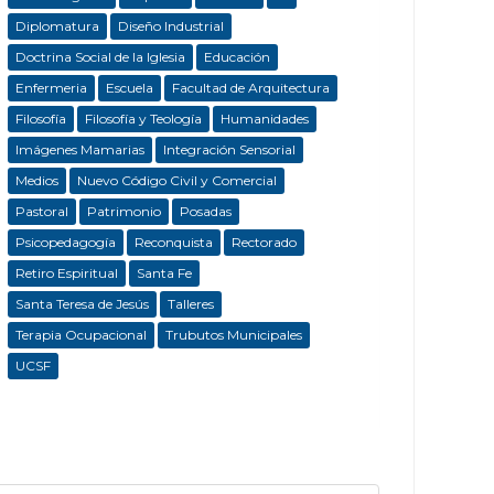
Diplomatura
Diseño Industrial
Doctrina Social de la Iglesia
Educación
Enfermeria
Escuela
Facultad de Arquitectura
Filosofía
Filosofía y Teología
Humanidades
Imágenes Mamarias
Integración Sensorial
Medios
Nuevo Código Civil y Comercial
Pastoral
Patrimonio
Posadas
Psicopedagogía
Reconquista
Rectorado
Retiro Espiritual
Santa Fe
Santa Teresa de Jesús
Talleres
Terapia Ocupacional
Trubutos Municipales
UCSF