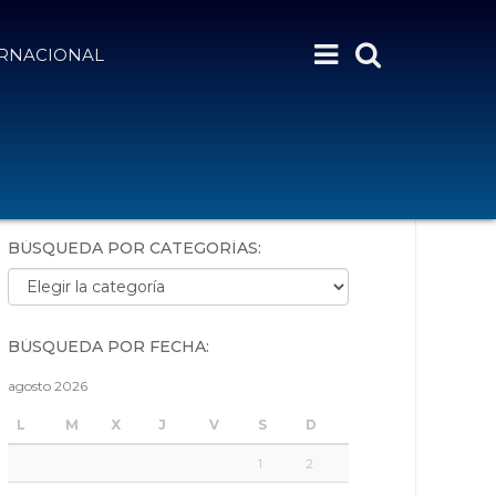
ERNACIONAL
BÚSQUEDA POR PALABRAS:
BÚSQUEDA POR CATEGORÍAS:
Búsqueda por categorías:
BÚSQUEDA POR FECHA:
agosto 2026
L
M
X
J
V
S
D
1
2