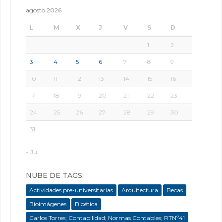
agosto 2026
L
M
X
J
V
S
D
1
2
3
4
5
6
7
8
9
10
11
12
13
14
15
16
17
18
19
20
21
22
23
24
25
26
27
28
29
30
31
« Jul
NUBE DE TAGS:
Actividades pre-universitarias
Arquitectura
Becas
Bioimágenes
Bioética
Carlos Torres; Contabilidad; Normas Contables; RTNº41