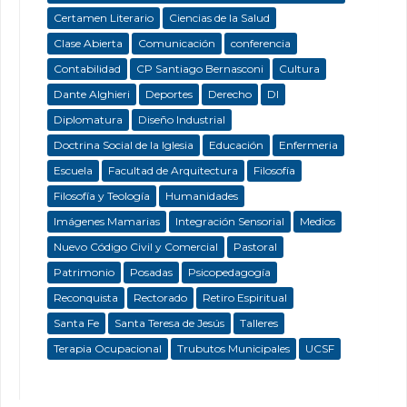
Certamen Literario
Ciencias de la Salud
Clase Abierta
Comunicación
conferencia
Contabilidad
CP Santiago Bernasconi
Cultura
Dante Alghieri
Deportes
Derecho
DI
Diplomatura
Diseño Industrial
Doctrina Social de la Iglesia
Educación
Enfermeria
Escuela
Facultad de Arquitectura
Filosofía
Filosofía y Teología
Humanidades
Imágenes Mamarias
Integración Sensorial
Medios
Nuevo Código Civil y Comercial
Pastoral
Patrimonio
Posadas
Psicopedagogía
Reconquista
Rectorado
Retiro Espiritual
Santa Fe
Santa Teresa de Jesús
Talleres
Terapia Ocupacional
Trubutos Municipales
UCSF