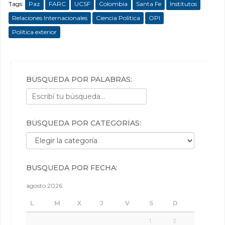
Tags:
Paz
FARC
UCSF
Colombia
Santa Fe
Institutos
Relaciones Internacionales
Ciencia Política
OPI
Política exterior
BÚSQUEDA POR PALABRAS:
BÚSQUEDA POR CATEGORÍAS:
Búsqueda por categorías:
BÚSQUEDA POR FECHA:
agosto 2026
L
M
X
J
V
S
D
1
2