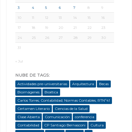
3
4
5
6
7
8
9
10
11
12
13
14
15
16
17
18
19
20
21
22
23
24
25
26
27
28
29
30
31
« Jul
NUBE DE TAGS:
Actividades pre-universitarias
Arquitectura
Becas
Bioimágenes
Bioética
Carlos Torres; Contabilidad; Normas Contables; RTNº41
Certamen Literario
Ciencias de la Salud
Clase Abierta
Comunicación
conferencia
Contabilidad
CP Santiago Bernasconi
Cultura