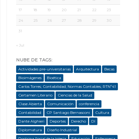
17
18
19
20
21
22
23
24
25
26
27
28
29
30
31
« Jul
NUBE DE TAGS:
Actividades pre-universitarias
Arquitectura
Becas
Bioimágenes
Bioética
Carlos Torres; Contabilidad; Normas Contables; RTNº41
Certamen Literario
Ciencias de la Salud
Clase Abierta
Comunicación
conferencia
Contabilidad
CP Santiago Bernasconi
Cultura
Dante Alghieri
Deportes
Derecho
DI
Diplomatura
Diseño Industrial
Doctrina Social de la Iglesia
Educación
Enfermeria