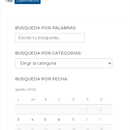
Tags:
Diplomatura
BÚSQUEDA POR PALABRAS:
BÚSQUEDA POR CATEGORÍAS:
Búsqueda por categorías:
BÚSQUEDA POR FECHA:
agosto 2026
L
M
X
J
V
S
D
1
2
3
4
5
6
7
8
9
10
11
12
13
14
15
16