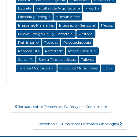
Escuela
Facultad de Arquitectura
Filosofía
Filosofía y Teología
Humanidades
Imágenes Mamarias
Integración Sensorial
Medios
Nuevo Código Civil y Comercial
Pastoral
Patrimonio
Posadas
Psicopedagogía
Reconquista
Rectorado
Retiro Espiritual
Santa Fe
Santa Teresa de Jesús
Talleres
Terapia Ocupacional
Trubutos Municipales
UCSF
Jornada sobre Derecho de Daños y del Consumidor
Post navigation
Comenzó el Curso sobre Farmacia Oncológica