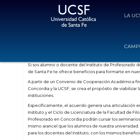
LA UC
Convenio entre la UCSF y el Instit
CAMPU
3 de febrero de 2017
Volver
Si sos alumno o docente del Instituto de Profesorado de
de Santa Fe te ofrece beneficios para formarte en nuest
A partir de un Convenio de Cooperación Académica firm
Concordia y la UCSF, se crea el propósito de viabilizar 
instituciones.
Específicamente, el acuerdo genera una articulación en
Instituto y el Ciclo de Licenciatura de la Facultad de Fi
Profesorado en Concordia podrán cursar los seminarios 
mismo arancel que los alumnos de nuestra universidad.
para los docentes del Instituto, con los mismos benefi