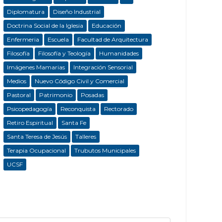
Diplomatura
Diseño Industrial
Doctrina Social de la Iglesia
Educación
Enfermeria
Escuela
Facultad de Arquitectura
Filosofía
Filosofía y Teología
Humanidades
Imágenes Mamarias
Integración Sensorial
Medios
Nuevo Código Civil y Comercial
Pastoral
Patrimonio
Posadas
Psicopedagogía
Reconquista
Rectorado
Retiro Espiritual
Santa Fe
Santa Teresa de Jesús
Talleres
Terapia Ocupacional
Trubutos Municipales
UCSF