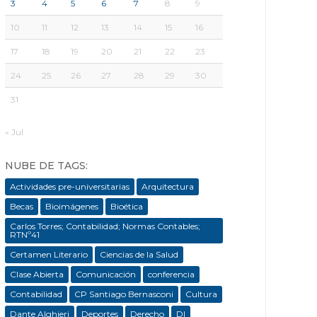
3
4
5
6
7
8
9
10
11
12
13
14
15
16
17
18
19
20
21
22
23
24
25
26
27
28
29
30
31
« Jul
NUBE DE TAGS:
Actividades pre-universitarias
Arquitectura
Becas
Bioimágenes
Bioética
Carlos Torres; Contabilidad; Normas Contables;
RTNº41
Certamen Literario
Ciencias de la Salud
Clase Abierta
Comunicación
conferencia
Contabilidad
CP Santiago Bernasconi
Cultura
Dante Alghieri
Deportes
Derecho
DI