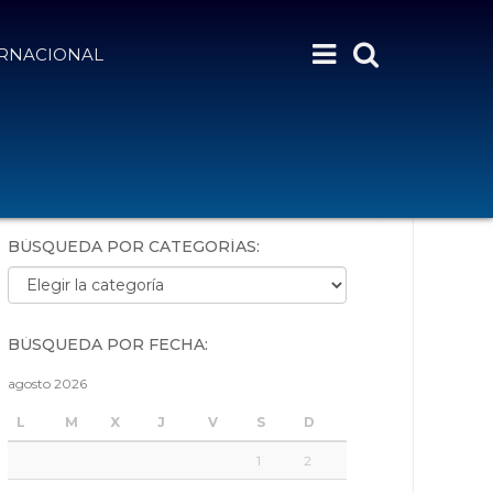
ERNACIONAL
BÚSQUEDA POR PALABRAS:
BÚSQUEDA POR CATEGORÍAS:
Búsqueda por categorías:
BÚSQUEDA POR FECHA:
agosto 2026
L
M
X
J
V
S
D
1
2