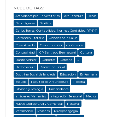
NUBE DE TAGS:
Actividades pre-universitarias
Arquitectura
Becas
Bioimágenes
Bioética
Carlos Torres; Contabilidad; Normas Contables; RTNº41
Certamen Literario
Ciencias de la Salud
Clase Abierta
Comunicación
conferencia
Contabilidad
CP Santiago Bernasconi
Cultura
Dante Alghieri
Deportes
Derecho
DI
Diplomatura
Diseño Industrial
Doctrina Social de la Iglesia
Educación
Enfermeria
Escuela
Facultad de Arquitectura
Filosofía
Filosofía y Teología
Humanidades
Imágenes Mamarias
Integración Sensorial
Medios
Nuevo Código Civil y Comercial
Pastoral
Patrimonio
Posadas
Psicopedagogía