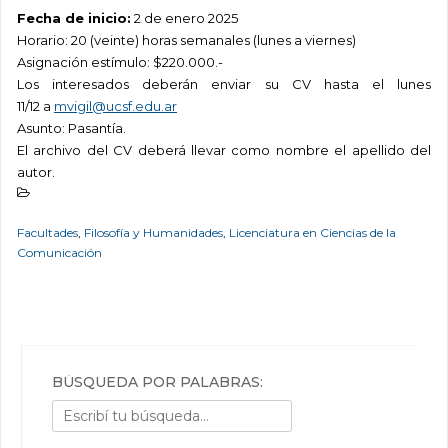
Fecha de inicio:
2 de enero 2025
Horario
: 20 (veinte) horas semanales (lunes a viernes)
Asignación estímulo: $220.000.-
Los interesados deberán enviar su CV
hasta el lunes
11/12
a
mvigil@ucsf.edu.ar
Asunto: Pasantía.
El archivo del CV deberá llevar como nombre el apellido del
autor.
Facultades
,
Filosofía y Humanidades
,
Licenciatura en Ciencias de la
Comunicación
BÚSQUEDA POR PALABRAS: