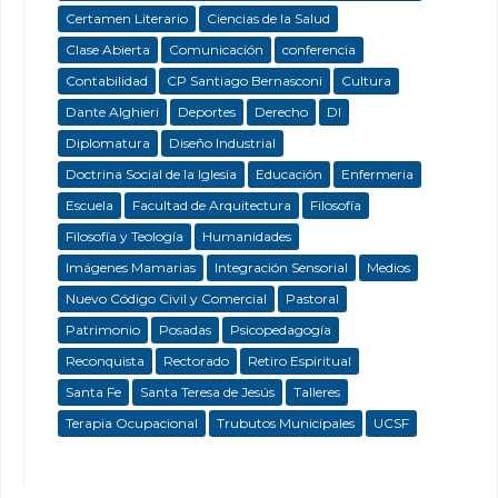
Certamen Literario
Ciencias de la Salud
Clase Abierta
Comunicación
conferencia
Contabilidad
CP Santiago Bernasconi
Cultura
Dante Alghieri
Deportes
Derecho
DI
Diplomatura
Diseño Industrial
Doctrina Social de la Iglesia
Educación
Enfermeria
Escuela
Facultad de Arquitectura
Filosofía
Filosofía y Teología
Humanidades
Imágenes Mamarias
Integración Sensorial
Medios
Nuevo Código Civil y Comercial
Pastoral
Patrimonio
Posadas
Psicopedagogía
Reconquista
Rectorado
Retiro Espiritual
Santa Fe
Santa Teresa de Jesús
Talleres
Terapia Ocupacional
Trubutos Municipales
UCSF