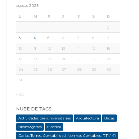
agosto 2026
L
M
X
J
V
S
D
1
2
3
4
5
6
7
8
9
10
11
12
13
14
15
16
17
18
19
20
21
22
23
24
25
26
27
28
29
30
31
« Jul
NUBE DE TAGS:
Actividades pre-universitarias
Arquitectura
Becas
Bioimágenes
Bioética
Carlos Torres; Contabilidad; Normas Contables; RTNº41