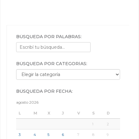
BÚSQUEDA POR PALABRAS:
BÚSQUEDA POR CATEGORÍAS:
Búsqueda por categorías:
BÚSQUEDA POR FECHA:
agosto 2026
L
M
X
J
V
S
D
1
2
3
4
5
6
7
8
9