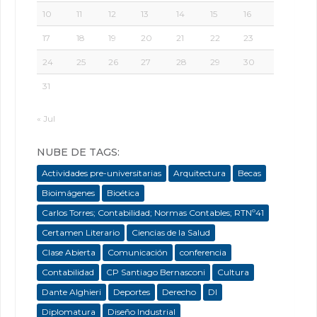
10
11
12
13
14
15
16
17
18
19
20
21
22
23
24
25
26
27
28
29
30
31
« Jul
NUBE DE TAGS:
Actividades pre-universitarias
Arquitectura
Becas
Bioimágenes
Bioética
Carlos Torres; Contabilidad; Normas Contables; RTNº41
Certamen Literario
Ciencias de la Salud
Clase Abierta
Comunicación
conferencia
Contabilidad
CP Santiago Bernasconi
Cultura
Dante Alghieri
Deportes
Derecho
DI
Diplomatura
Diseño Industrial