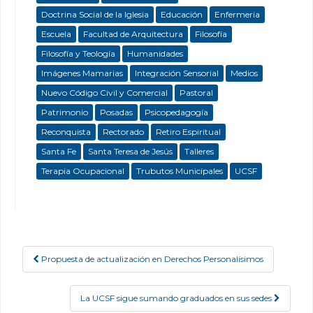
Doctrina Social de la Iglesia
Educación
Enfermeria
Escuela
Facultad de Arquitectura
Filosofía
Filosofía y Teología
Humanidades
Imágenes Mamarias
Integración Sensorial
Medios
Nuevo Código Civil y Comercial
Pastoral
Patrimonio
Posadas
Psicopedagogía
Reconquista
Rectorado
Retiro Espiritual
Santa Fe
Santa Teresa de Jesús
Talleres
Terapia Ocupacional
Trubutos Municipales
UCSF
Propuesta de actualización en Derechos Personalísimos
Post navigation
La UCSF sigue sumando graduados en sus sedes