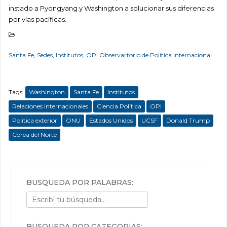
instado a Pyongyang y Washington a solucionar sus diferencias
por vías pacíficas.
Santa Fe
,
Sedes
,
Institutos
,
OPI Observartorio de Política Internacional
Tags:
Washington
Santa Fe
Institutos
Relaciones Internacionales
Ciencia Política
OPI
Política exterior
ONU
Estados Unidos
UCSF
Donald Trump
Corea del Norte
BÚSQUEDA POR PALABRAS:
BÚSQUEDA POR CATEGORÍAS: