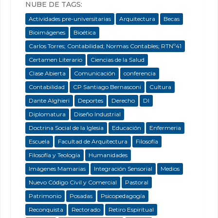
NUBE DE TAGS:
Actividades pre-universitarias
Arquitectura
Becas
Bioimágenes
Bioética
Carlos Torres; Contabilidad; Normas Contables; RTNº41
Certamen Literario
Ciencias de la Salud
Clase Abierta
Comunicación
conferencia
Contabilidad
CP Santiago Bernasconi
Cultura
Dante Alghieri
Deportes
Derecho
DI
Diplomatura
Diseño Industrial
Doctrina Social de la Iglesia
Educación
Enfermeria
Escuela
Facultad de Arquitectura
Filosofía
Filosofía y Teología
Humanidades
Imágenes Mamarias
Integración Sensorial
Medios
Nuevo Código Civil y Comercial
Pastoral
Patrimonio
Posadas
Psicopedagogía
Reconquista
Rectorado
Retiro Espiritual