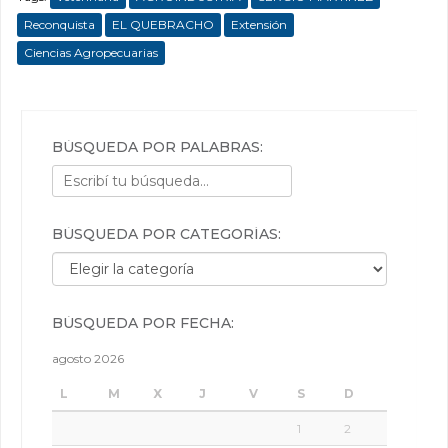
Reconquista
EL QUEBRACHO
Extensión
Ciencias Agropecuarias
BÚSQUEDA POR PALABRAS:
BÚSQUEDA POR CATEGORÍAS:
Búsqueda por categorías:
BÚSQUEDA POR FECHA:
agosto 2026
L
M
X
J
V
S
D
1
2