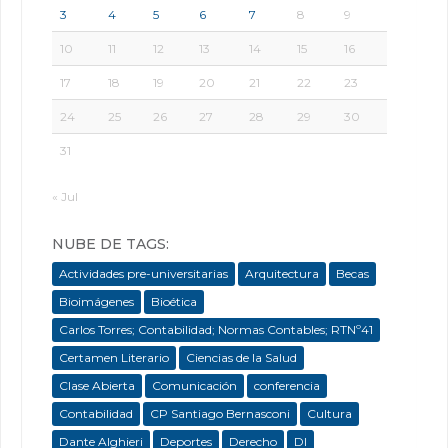
3
4
5
6
7
8
9
10
11
12
13
14
15
16
17
18
19
20
21
22
23
24
25
26
27
28
29
30
31
« Jul
NUBE DE TAGS:
Actividades pre-universitarias
Arquitectura
Becas
Bioimágenes
Bioética
Carlos Torres; Contabilidad; Normas Contables; RTNº41
Certamen Literario
Ciencias de la Salud
Clase Abierta
Comunicación
conferencia
Contabilidad
CP Santiago Bernasconi
Cultura
Dante Alghieri
Deportes
Derecho
DI