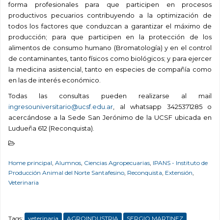
forma profesionales para que participen en procesos
productivos pecuarios contribuyendo a la optimización de
todos los factores que conduzcan a garantizar el máximo de
producción; para que participen en la protección de los
alimentos de consumo humano (Bromatología) y en el control
de contaminantes, tanto físicos como biológicos; y para ejercer
la medicina asistencial, tanto en especies de compañía como
en las de interés económico.
Todas las consultas pueden realizarse al mail
ingresouniversitario@ucsf.edu.ar
, al whatsapp 3425371285 o
acercándose a la Sede San Jerónimo de la UCSF ubicada en
Ludueña 612 (Reconquista).
Home principal
,
Alumnos
,
Ciencias Agropecuarias
,
IPANS - Instituto de
Producción Animal del Norte Santafesino
,
Reconquista
,
Extensión
,
Veterinaria
Tags:
veterinaria
AGROINDUSTRIA
SERGIO MARTINEZ