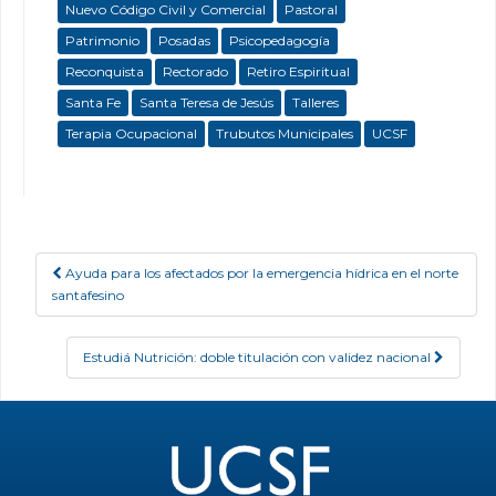
Nuevo Código Civil y Comercial
Pastoral
Patrimonio
Posadas
Psicopedagogía
Reconquista
Rectorado
Retiro Espiritual
Santa Fe
Santa Teresa de Jesús
Talleres
Terapia Ocupacional
Trubutos Municipales
UCSF
Ayuda para los afectados por la emergencia hídrica en el norte
Post navigation
santafesino
Estudiá Nutrición: doble titulación con validez nacional