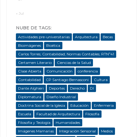
« Jul
NUBE DE TAGS:
Actividades pre-universitarias
Arquitectura
Becas
Bioimágenes
Bioética
Carlos Torres; Contabilidad; Normas Contables; RTNº41
Certamen Literario
Ciencias de la Salud
Clase Abierta
Comunicación
conferencia
Contabilidad
CP Santiago Bernasconi
Cultura
Dante Alghieri
Deportes
Derecho
DI
Diplomatura
Diseño Industrial
Doctrina Social de la Iglesia
Educación
Enfermeria
Escuela
Facultad de Arquitectura
Filosofía
Filosofía y Teología
Humanidades
Imágenes Mamarias
Integración Sensorial
Medios