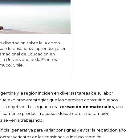
 disertación sobre la IA como
os de enseñanza aprendizaje, en
ternacional de Educación en
la Universidad de la Frontera,
muco, Chile.
ntina y la región inciden en diversas tareas de su labor
que exploran estrategias que les permitan construir buenos
s a objetivos. La segunda es la
creación de materiales
, una
 únicamente producir recursos desde cero, sino también
ya se venía trabajando.
ificial generativa para variar consignas y evitar la repetición año
ntrar variantes en las consignas, e incluso también