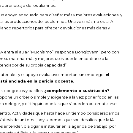
e aprendizaje de los alumnos.
o un apoyo adecuado para diseñar más y mejores evaluaciones, y
a las producciones de los alumnos. Una vez más, no es la IA
iando repertorios para ofrecer devoluciones más claras y
 IA entra al aula? “Muchísimo”, responde Bongiovanni, pero con
n su materia, más y mejores usos puede encontrarle a la
potenciador de su propia capacidad”.
ateriales y el apoyo evaluativo importan; sin embargo,
el
tá anclada en la pericia docente
.
, congresos y pasillos:
¿complemento o sustitución?
opone un criterio simple y exigente a la vez: poner foco en las
 delegar, y distinguir aquellas que sí pueden automatizarse.
 centro. Actividades que hasta hace un tiempo considerábamos
íntesis de un tema, hoy sabemos que son desafíos que la IA
s entender, dialogar e instaurar en la agenda de trabajo, por
gencia artificial y la haga un ser humano”.