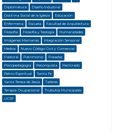
Diplomatura
Diseño Industrial
Doctrina Social de la Iglesia
Educación
Enfermeria
Escuela
Facultad de Arquitectura
Filosofía
Filosofía y Teología
Humanidades
Imágenes Mamarias
Integración Sensorial
Medios
Nuevo Código Civil y Comercial
Pastoral
Patrimonio
Posadas
Psicopedagogía
Reconquista
Rectorado
Retiro Espiritual
Santa Fe
Santa Teresa de Jesús
Talleres
Terapia Ocupacional
Trubutos Municipales
UCSF