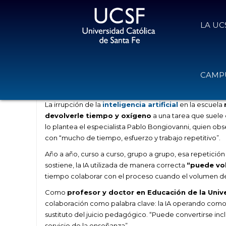
LA UC
IA y docencia: alivianar lo repetiti
CAMPU
2 de marzo de 2026
Volver
La irrupción de la
inteligencia artificial
en la escuela
devolverle tiempo y oxígeno
a una tarea que suele 
lo plantea el especialista Pablo Bongiovanni, quien ob
con “mucho de tiempo, esfuerzo y trabajo repetitivo”.
Año a año, curso a curso, grupo a grupo, esa repetición
sostiene, la IA utilizada de manera correcta
“puede vol
tiempo colaborar con el proceso cuando el volumen de 
Como
profesor y doctor en Educación de la Univ
colaboración como palabra clave: la IA operando como
sustituto del juicio pedagógico. “Puede convertirse inc
servicio de la enseñanza”.