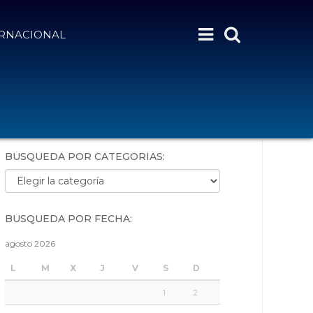
ERNACIONAL
BÚSQUEDA POR PALABRAS:
BÚSQUEDA POR CATEGORÍAS:
Búsqueda por categorías:
BÚSQUEDA POR FECHA:
agosto 2026
L
M
X
J
V
S
D
1
2