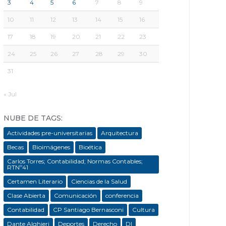
3
4
5
6
7
8
9
10
11
12
13
14
15
16
17
18
19
20
21
22
23
24
25
26
27
28
29
30
31
« Jul
NUBE DE TAGS:
Actividades pre-universitarias
Arquitectura
Becas
Bioimágenes
Bioética
Carlos Torres; Contabilidad; Normas Contables;
RTNº41
Certamen Literario
Ciencias de la Salud
Clase Abierta
Comunicación
conferencia
Contabilidad
CP Santiago Bernasconi
Cultura
Dante Alghieri
Deportes
Derecho
DI