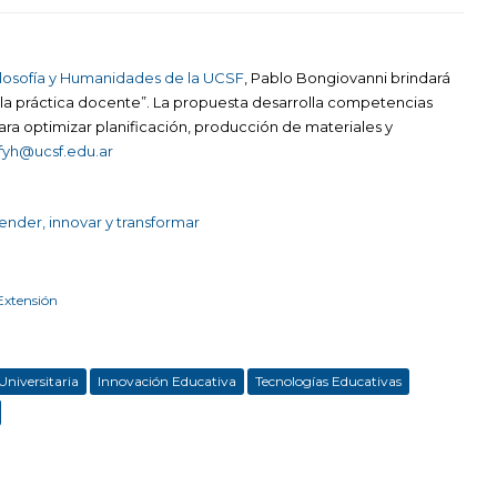
ilosofía y Humanidades de la UCSF
, Pablo Bongiovanni brindará
en la práctica docente”. La propuesta desarrolla competencias
 para optimizar planificación, producción de materiales y
fyh@ucsf.edu.ar
render, innovar y transformar
Extensión
Universitaria
Innovación Educativa
Tecnologías Educativas