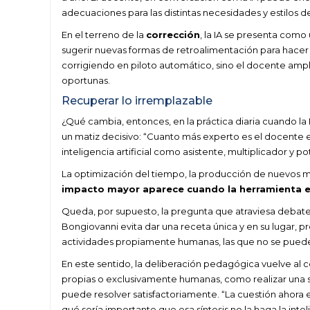
adecuaciones para las distintas necesidades y estilos d
En el terreno de la
corrección
, la IA se presenta com
sugerir nuevas formas de retroalimentación para hacer 
corrigiendo en piloto automático, sino el docente ampl
oportunas.
Recuperar lo irremplazable
¿Qué cambia, entonces, en la práctica diaria cuando la
un matiz decisivo: “Cuanto más experto es el docente e
inteligencia artificial como asistente, multiplicador y 
La optimización del tiempo, la producción de nuevos m
impacto mayor aparece cuando la herramienta es
Queda, por supuesto, la pregunta que atraviesa debates
Bongiovanni evita dar una receta única y en su lugar, pr
actividades propiamente humanas, las que no se pueden
En este sentido, la deliberación pedagógica vuelve al
propias o exclusivamente humanas, como realizar una s
puede resolver satisfactoriamente. “La cuestión ahora e
qué sería importante que esa síntesis no la haga la inteli