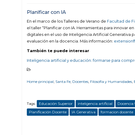
Planificar con IA
En el marco de los Talleres de Verano de
Facultad de F
el taller “Planificar con IA. Herramientas para innovar 
digitales en el uso de Inteligencia Artificial Generativa
evaluación en la docencia. Más información:
extensionf
También te puede interesar
Inteligencia artificial y educación: formarse para comp
Home principal
,
Santa Fe
,
Docentes
,
Filosofía y Humanidades
,
Tags:
Educación Superior
inteligencia artificial
Docencia 
Planificación Docente
IA Generativa
formacion docente