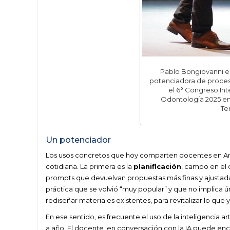
Pablo Bongiovanni en
potenciadora de proces
el 6° Congreso In
Odontología 2025 en 
Te
Un potenciador
Los usos concretos que hoy comparten docentes en Arge
cotidiana. La primera es la
planificación
, campo en el 
prompts que devuelvan propuestas más finas y ajustada
práctica que se volvió “muy popular” y que no implica
rediseñar materiales existentes, para revitalizar lo que 
En ese sentido, es frecuente el uso de la inteligencia art
a año. El docente, en conversación con la IA puede enco