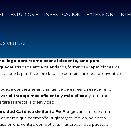
SF
ESTUDIOS
INVESTIGACIÓN
EXTENSIÓN
INT
vo para recuperar la creatividad
S VIRTUAL
no llegó para reemplazar al docente, sino para
quedar atrapada entre calendarios, formatos y repeticiones. Así
serva que la planificación docente combina un costado inventivo
 puede convertirse en una fuente de estrés. En ese terreno,
ver el trabajo más eficiente y más eficaz
, y al mismo
tareas afecta la creatividad”.
ersidad Católica de Santa Fe
, Bongiovanni, insiste en la
 asistente que acompaña, sugiere y multiplica, no como
luso en una ventaja competitiva: más creatividad puesta al