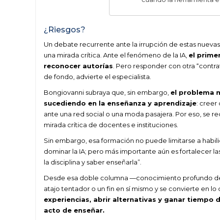
¿Riesgos?
Un debate recurrente ante la irrupción de estas nuevas 
una mirada crítica. Ante el fenómeno de la IA,
el primer
reconocer autorías
. Pero responder con otra “contr
de fondo, advierte el especialista.
Bongiovanni subraya que, sin embargo,
el problema 
sucediendo en la enseñanza y aprendizaje
: creer
ante una red social o una moda pasajera. Por eso, se re
mirada crítica de docentes e instituciones.
Sin embargo, esa formación no puede limitarse a habilid
dominar la IA; pero más importante aún es fortalecer
la disciplina y saber enseñarla”.
Desde esa doble columna —conocimiento profundo del
atajo tentador o un fin en sí mismo y se convierte en lo
experiencias, abrir alternativas y ganar tiempo 
acto de enseñar.