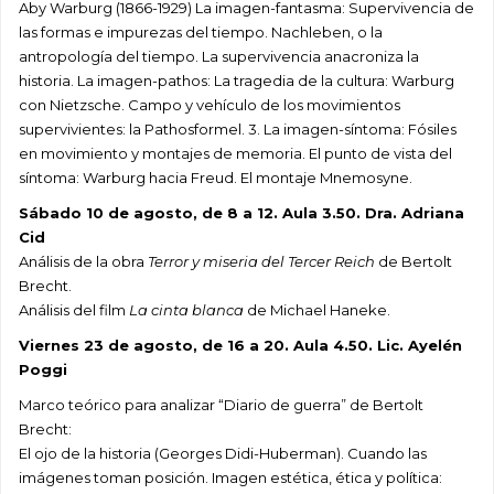
Aby Warburg (1866-1929) La imagen-fantasma: Supervivencia de
las formas e impurezas del tiempo. Nachleben, o la
antropología del tiempo. La supervivencia anacroniza la
historia. La imagen-pathos: La tragedia de la cultura: Warburg
con Nietzsche. Campo y vehículo de los movimientos
supervivientes: la Pathosformel. 3. La imagen-síntoma: Fósiles
en movimiento y montajes de memoria. El punto de vista del
síntoma: Warburg hacia Freud. El montaje Mnemosyne.
Sábado 10 de agosto, de 8 a 12. Aula 3.50. Dra. Adriana
Cid
Análisis de la obra
Terror y miseria del Tercer Reich
de Bertolt
Brecht.
Análisis del film
La cinta blanca
de Michael Haneke.
Viernes 23 de agosto, de 16 a 20. Aula 4.50. Lic. Ayelén
Poggi
Marco teórico para analizar “Diario de guerra” de Bertolt
Brecht:
El ojo de la historia (Georges Didi-Huberman). Cuando las
imágenes toman posición. Imagen estética, ética y política: