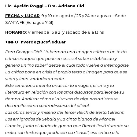
Lic. Ayelén Poggi – Dra. Adriana Cid
FECHA y LUGAR
: 9 y 10 de agosto / 23 y 24 de agosto – Sede
SANTA FE (Echagüe 7151)
HORARIO
: Viernes de 16 a 21 y sábado de 8 a 13 hs.
+INFO: nverde@ucsf.edu.ar
Para Georges Didi-Huberman una imagen crítica o un texto
crítico es aquel que pone en crisis el saber establecido y
genera un “no saber” desde el cual todo vuelve a interrogarse.
La crítica pone en crisis al propio texto o imagen para que se
vean y lean verdaderamente.
Este seminario intenta analizar la imagen, el cine y la
literatura en relación con los otros discursos paralelos de su
tiempo. Analizar cómo el discurso de algunos artistas se
desarrolla como contradiscurso del oficial.
Las obras Terror y miseria del Tercer Reich de Bertolt Brecht,
Los emigrados de Sebald y La cinta blanca de Michael
Haneke, junto el diario de guerra que Brecht llevó durante su
exilio, son textos que producen esa “crisis”, esa crítica a lo