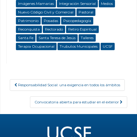
Imágenes Mamarias
Integración Sensorial
Medios
Nuevo Código Civil y Comercial
Pastoral
Patrimonio
Posadas
Psicopedagogía
Reconquista
Rectorado
Retiro Espiritual
Santa Fe
Santa Teresa de Jesús
Talleres
Terapia Ocupacional
Trubutos Municipales
UCSF
Responsabilidad Social: una exigencia en todos los ámbitos
Post navigation
Convocatoria abierta para estudiar en el exterior