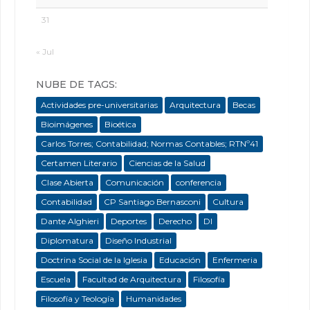
31
« Jul
NUBE DE TAGS:
Actividades pre-universitarias
Arquitectura
Becas
Bioimágenes
Bioética
Carlos Torres; Contabilidad; Normas Contables; RTNº41
Certamen Literario
Ciencias de la Salud
Clase Abierta
Comunicación
conferencia
Contabilidad
CP Santiago Bernasconi
Cultura
Dante Alghieri
Deportes
Derecho
DI
Diplomatura
Diseño Industrial
Doctrina Social de la Iglesia
Educación
Enfermeria
Escuela
Facultad de Arquitectura
Filosofía
Filosofía y Teología
Humanidades