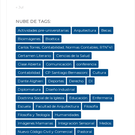
« Jul
NUBE DE TAGS:
Actividades pre-universitarias
Arquitectura
Becas
Bioimágenes
Bioética
Carlos Torres; Contabilidad; Normas Contables; RTNº41
Certamen Literario
Ciencias de la Salud
Clase Abierta
Comunicación
conferencia
Contabilidad
CP Santiago Bernasconi
Cultura
Dante Alghieri
Deportes
Derecho
DI
Diplomatura
Diseño Industrial
Doctrina Social de la Iglesia
Educación
Enfermeria
Escuela
Facultad de Arquitectura
Filosofía
Filosofía y Teología
Humanidades
Imágenes Mamarias
Integración Sensorial
Medios
Nuevo Código Civil y Comercial
Pastoral