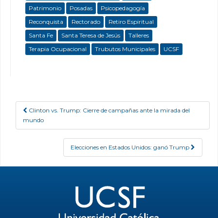
Patrimonio
Posadas
Psicopedagogía
Reconquista
Rectorado
Retiro Espiritual
Santa Fe
Santa Teresa de Jesús
Talleres
Terapia Ocupacional
Trubutos Municipales
UCSF
Clinton vs. Trump: Cierre de campañas ante la mirada del
Post navigation
mundo
Elecciones en Estados Unidos: ganó Trump