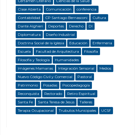
Certamen Literario
Ciencias de la Salud
Clase Abierta
Comunicación
conferencia
Contabilidad
CP Santiago Bernasconi
Cultura
Dante Alghieri
Deportes
Derecho
DI
Diplomatura
Diseño Industrial
Doctrina Social de la Iglesia
Educación
Enfermeria
Escuela
Facultad de Arquitectura
Filosofía
Filosofía y Teología
Humanidades
Imágenes Mamarias
Integración Sensorial
Medios
Nuevo Código Civil y Comercial
Pastoral
Patrimonio
Posadas
Psicopedagogía
Reconquista
Rectorado
Retiro Espiritual
Santa Fe
Santa Teresa de Jesús
Talleres
Terapia Ocupacional
Trubutos Municipales
UCSF