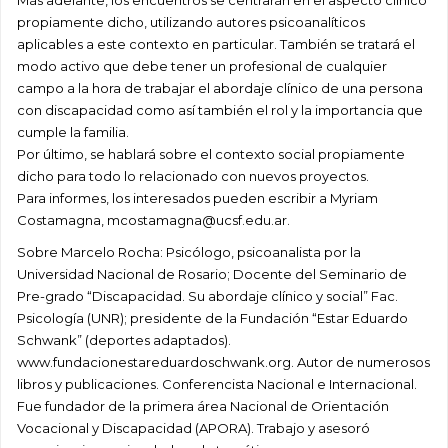
Más adelante, los encuentros se centrarán en el aspecto clínico
propiamente dicho, utilizando autores psicoanalíticos
aplicables a este contexto en particular. También se tratará el
modo activo que debe tener un profesional de cualquier
campo a la hora de trabajar el abordaje clínico de una persona
con discapacidad como así también el rol y la importancia que
cumple la familia.
Por último, se hablará sobre el contexto social propiamente
dicho para todo lo relacionado con nuevos proyectos.
Para informes, los interesados pueden escribir a Myriam
Costamagna, mcostamagna@ucsf.edu.ar.
Sobre Marcelo Rocha: Psicólogo, psicoanalista por la
Universidad Nacional de Rosario; Docente del Seminario de
Pre-grado “Discapacidad. Su abordaje clínico y social” Fac.
Psicología (UNR); presidente de la Fundación “Estar Eduardo
Schwank” (deportes adaptados).
www.fundacionestareduardoschwank.org. Autor de numerosos
libros y publicaciones. Conferencista Nacional e Internacional.
Fue fundador de la primera área Nacional de Orientación
Vocacional y Discapacidad (APORA). Trabajo y asesoró