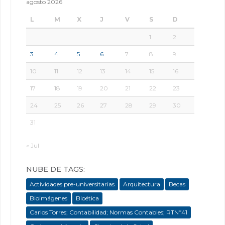
agosto 2026
L
M
X
J
V
S
D
1
2
3
4
5
6
7
8
9
10
11
12
13
14
15
16
17
18
19
20
21
22
23
24
25
26
27
28
29
30
31
« Jul
NUBE DE TAGS:
Actividades pre-universitarias
Arquitectura
Becas
Bioimágenes
Bioética
Carlos Torres; Contabilidad; Normas Contables; RTNº41