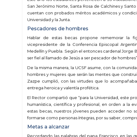
San Jerónimo Norte, Santa Rosa de Calchines y Santo 
cuentan con probados méritos académicos y condicion
Universidad y la Junta.
Pescadores de hombres
Hablar de estas becas propone rememorar la figur
vicepresidente de la Conferencia Episcopal Argentin
Medellín y Puebla. Según el entonces cardenal Jorge B
ser fiel al llamado de Jesús a ser pescador de hombres
De la misma manera, la UCSF asume, con la comunidad 
hombres y mujeres que serán las mentes que construirá
Zazpe cumplió, con las virtudes que lo acompañaban: 
entrega heroica y valentía profética.
El Rector compartió que “para la Universidad, este prog
humanística, científica y profesional, en orden a la 
estas becas, nuestros jóvenes pueden acceder no sol
formarse como personas íntegras, por su saber, compro
Metas a alcanzar
Recordando las palabras del papa Francisco en las que