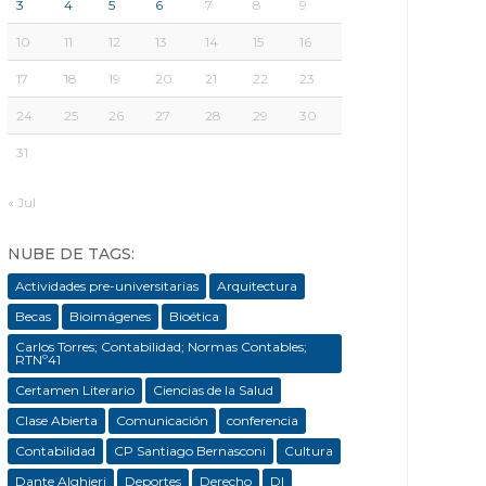
3
4
5
6
7
8
9
10
11
12
13
14
15
16
17
18
19
20
21
22
23
24
25
26
27
28
29
30
31
« Jul
NUBE DE TAGS:
Actividades pre-universitarias
Arquitectura
Becas
Bioimágenes
Bioética
Carlos Torres; Contabilidad; Normas Contables;
RTNº41
Certamen Literario
Ciencias de la Salud
Clase Abierta
Comunicación
conferencia
Contabilidad
CP Santiago Bernasconi
Cultura
Dante Alghieri
Deportes
Derecho
DI