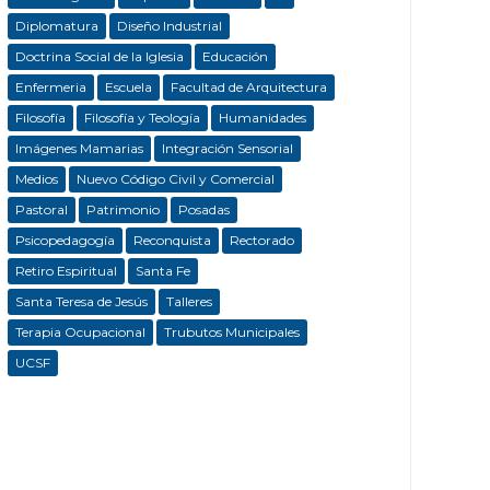
Diplomatura
Diseño Industrial
Doctrina Social de la Iglesia
Educación
Enfermeria
Escuela
Facultad de Arquitectura
Filosofía
Filosofía y Teología
Humanidades
Imágenes Mamarias
Integración Sensorial
Medios
Nuevo Código Civil y Comercial
Pastoral
Patrimonio
Posadas
Psicopedagogía
Reconquista
Rectorado
Retiro Espiritual
Santa Fe
Santa Teresa de Jesús
Talleres
Terapia Ocupacional
Trubutos Municipales
UCSF