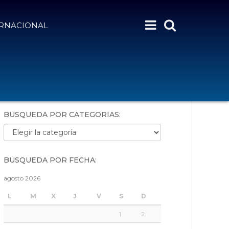
ERNACIONAL
BÚSQUEDA POR PALABRAS:
BÚSQUEDA POR CATEGORÍAS:
Búsqueda por categorías:
BÚSQUEDA POR FECHA:
agosto 2026
L
M
X
J
V
S
D
1
2