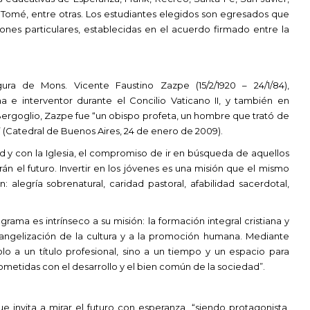
Tomé, entre otras. Los estudiantes elegidos son egresados que
es particulares, establecidas en el acuerdo firmado entre la
a de Mons. Vicente Faustino Zazpe (15/2/1920 – 24/1/84),
a e interventor durante el Concilio Vaticano II, y también en
ergoglio, Zazpe fue “un obispo profeta, un hombre que trató de
” (Catedral de Buenos Aires, 24 de enero de 2009).
y con la Iglesia, el compromiso de ir en búsqueda de aquellos
n el futuro. Invertir en los jóvenes es una misión que el mismo
alegría sobrenatural, caridad pastoral, afabilidad sacerdotal,
rama es intrínseco a su misión: la formación integral cristiana y
evangelización de la cultura y a la promoción humana. Mediante
o a un título profesional, sino a un tiempo y un espacio para
metidas con el desarrollo y el bien común de la sociedad”.
 invita a mirar el futuro con esperanza, “siendo protagonista,