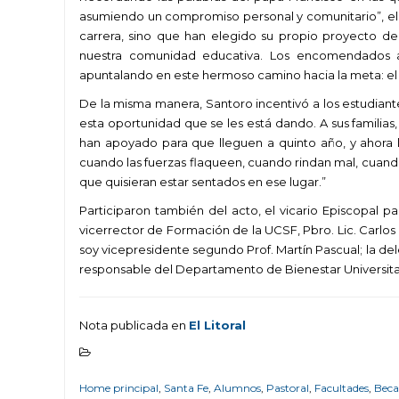
asumiendo un compromiso personal y comunitario”, el 
carrera, sino que han elegido su propio proyecto de
nuestra comunidad educativa. Los encomendados 
apuntalando en este hermoso camino hacia la meta: el tí
De la misma manera, Santoro incentivó a los estudian
esta oportunidad que se les está dando. A sus familia
han apoyado para que lleguen a quinto año, y ahora
cuando las fuerzas flaqueen, cuando rindan mal, cuando
que quisieran estar sentados en ese lugar.”
Participaron también del acto, el vicario Episcopal pa
vicerrector de Formación de la UCSF, Pbro. Lic. Carlos S
soy vicepresidente segundo Prof. Martín Pascual; la dele
responsable del Departamento de Bienestar Universita
Nota publicada en
El Litoral
Home principal
,
Santa Fe
,
Alumnos
,
Pastoral
,
Facultades
,
Beca