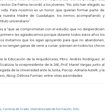
rector De Palma recordó a los jóvenes: “No solo han elegido su
 vida. Para nosotros es un honor que quieran formar parte de
a nuestra Madre de Guadalupe, los iremos acompañando y
tulo universitario”.
tes a “que se comprometan con el estudio, que no desperdicien
s, primero les agradecemos porque durante todos estos años los
 los invitamos que los sigan apoyando para que no abandonen,
 no tengan ganas de venir a cursar, piensen en todos los chicos
ra la Educación de la Arquidiócesis, Pbro. Andrés Rodríguez; el
catizza; la vicepresidente de la JAE, Prof. Mariel Vargas; junto al
gada de la Universidad ante la Junta, Psicop. Adriana Autelli; y la
rio, Abog. Débora Furman; entre otras autoridades.
s
,
Carreras de Grado
,
Vicerrectorado de Formación
,
RSU