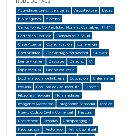
NUBE DE TAGS:
Actividades pre-universitarias
Arquitectura
Becas
Bioimágenes
Bioética
Carlos Torres; Contabilidad; Normas Contables; RTNº41
Certamen Literario
Ciencias de la Salud
Clase Abierta
Comunicación
conferencia
Contabilidad
CP Santiago Bernasconi
Cultura
Dante Alghieri
Deportes
Derecho
DI
Diplomatura
Diseño Industrial
Doctrina Social de la Iglesia
Educación
Enfermeria
Escuela
Facultad de Arquitectura
Filosofía
Filosofía y Teología
Humanidades
Imágenes Mamarias
Integración Sensorial
Medios
Nuevo Código Civil y Comercial
Pastoral
Patrimonio
Posadas
Psicopedagogía
Reconquista
Rectorado
Retiro Espiritual