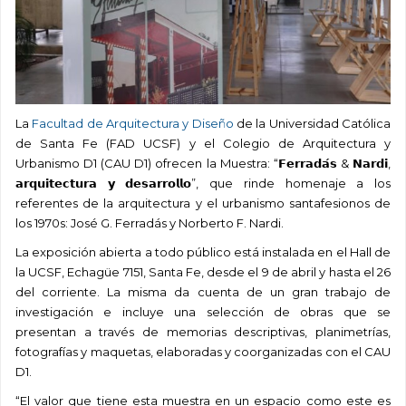
La
Facultad de Arquitectura y Diseño
de la Universidad Católica
de Santa Fe (FAD UCSF) y el Colegio de Arquitectura y
Urbanismo D1 (CAU D1) ofrecen la Muestra: “𝗙𝗲𝗿𝗿𝗮𝗱𝗮́𝘀 & 𝗡𝗮𝗿𝗱𝗶,
𝗮𝗿𝗾𝘂𝗶𝘁𝗲𝗰𝘁𝘂𝗿𝗮 𝘆 𝗱𝗲𝘀𝗮𝗿𝗿𝗼𝗹𝗹𝗼”, que rinde homenaje a los
referentes de la arquitectura y el urbanismo santafesionos de
los 1970s: José G. Ferradás y Norberto F. Nardi.
La exposición abierta a todo público está instalada en el Hall de
la UCSF, Echagüe 7151, Santa Fe, desde el 9 de abril y hasta el 26
del corriente. La misma da cuenta de un gran trabajo de
investigación e incluye una selección de obras que se
presentan a través de memorias descriptivas, planimetrías,
fotografías y maquetas, elaboradas y coorganizadas con el CAU
D1.
“El valor que tiene esta muestra en un espacio como este es