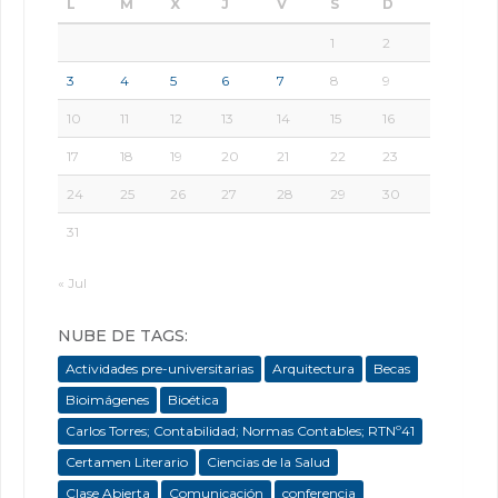
L
M
X
J
V
S
D
1
2
3
4
5
6
7
8
9
10
11
12
13
14
15
16
17
18
19
20
21
22
23
24
25
26
27
28
29
30
31
« Jul
NUBE DE TAGS:
Actividades pre-universitarias
Arquitectura
Becas
Bioimágenes
Bioética
Carlos Torres; Contabilidad; Normas Contables; RTNº41
Certamen Literario
Ciencias de la Salud
Clase Abierta
Comunicación
conferencia