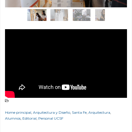
Home principal
,
Arquitectura y Diseño
,
Santa Fe
,
Arquitectura
,
Alumnos
,
Editorial
,
Personal UCSF