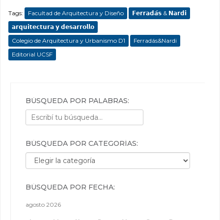
Tags:
Facultad de Arquitectura y Diseño
𝗙𝗲𝗿𝗿𝗮𝗱𝗮́𝘀 & 𝗡𝗮𝗿𝗱𝗶
𝗮𝗿𝗾𝘂𝗶𝘁𝗲𝗰𝘁𝘂𝗿𝗮 𝘆 𝗱𝗲𝘀𝗮𝗿𝗿𝗼𝗹𝗹𝗼
Colegio de Arquitectura y Urbanismo D1
Ferradás&Nardi
Editorial UCSF
BÚSQUEDA POR PALABRAS:
BÚSQUEDA POR CATEGORÍAS:
Búsqueda por categorías:
BÚSQUEDA POR FECHA:
agosto 2026