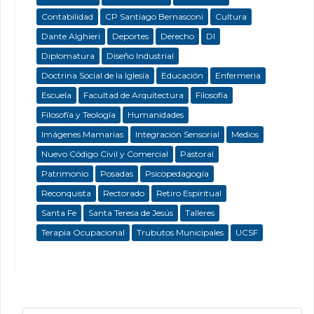
Contabilidad
CP Santiago Bernasconi
Cultura
Dante Alghieri
Deportes
Derecho
DI
Diplomatura
Diseño Industrial
Doctrina Social de la Iglesia
Educación
Enfermeria
Escuela
Facultad de Arquitectura
Filosofía
Filosofía y Teología
Humanidades
Imágenes Mamarias
Integración Sensorial
Medios
Nuevo Código Civil y Comercial
Pastoral
Patrimonio
Posadas
Psicopedagogía
Reconquista
Rectorado
Retiro Espiritual
Santa Fe
Santa Teresa de Jesús
Talleres
Terapia Ocupacional
Trubutos Municipales
UCSF