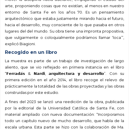
arte, proponiendo cosas que no existían, al menos en nuestro
entorno de Santa Fe en los años 70. Es un pensamiento
arquitectónico que estaba justamente mirando hacia el futuro,
hacia el desarrollo, muy consciente de lo que pasaba en otros
lugares del del mundo. Su obra tiene una impronta propositiva,
que vulgarmente o coloquialmente podríamos llamar ‘loca’”,
explicó Biagioni.
Recogido en un libro
La muestra es parte de un trabajo de investigación de largo
aliento, que se vio reflejado en primera instancia en el libro
“𝗙𝗲𝗿𝗿𝗮𝗱𝗮́𝘀 & 𝗡𝗮𝗿𝗱𝗶, 𝗮𝗿𝗾𝘂𝗶𝘁𝗲𝗰𝘁𝘂𝗿𝗮 𝘆 𝗱𝗲𝘀𝗮𝗿𝗿𝗼𝗹𝗹𝗼”. Con su
primera edición en el año 2014, el libro recoge el relevo de
prácticamente la totalidad de las obras proyectadas y las obras
construidas por este estudio.
A fines del 2023 se lanzó una reedición de la obra, publicada
por la editorial de la Universidad Católica de Santa Fe, con
material ampliado con nueva documentación: “Incorporamos
todo un capítulo nuevo de mucho desarrollo, que habla de la
escala urbana. Esta parte se hizo con la colaboración de Ma.