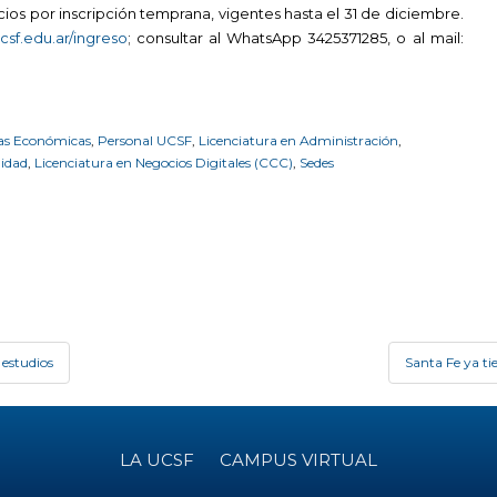
icios por inscripción temprana, vigentes hasta el 31 de diciembre.
sf.edu.ar/ingreso
; consultar al WhatsApp 3425371285, o al mail:
as Económicas
,
Personal UCSF
,
Licenciatura en Administración
,
idad
,
Licenciatura en Negocios Digitales (CCC)
,
Sedes
 estudios
Santa Fe ya ti
LA UCSF
CAMPUS VIRTUAL