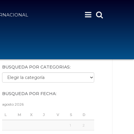
ERNACIONAL
BÚSQUEDA POR PALABRAS:
BÚSQUEDA POR CATEGORÍAS:
Búsqueda por categorías:
BÚSQUEDA POR FECHA:
agosto 2026
L
M
X
J
V
S
D
1
2