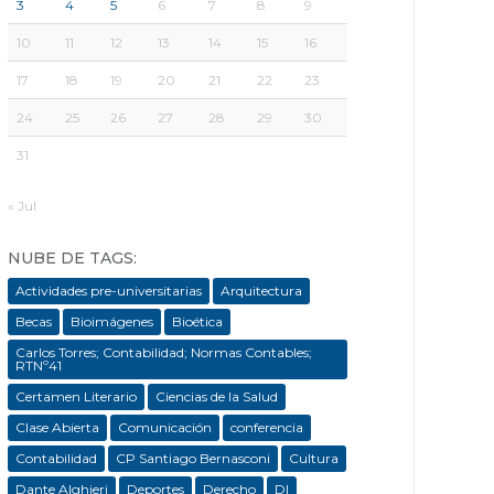
3
4
5
6
7
8
9
10
11
12
13
14
15
16
17
18
19
20
21
22
23
24
25
26
27
28
29
30
31
« Jul
NUBE DE TAGS:
Actividades pre-universitarias
Arquitectura
Becas
Bioimágenes
Bioética
Carlos Torres; Contabilidad; Normas Contables;
RTNº41
Certamen Literario
Ciencias de la Salud
Clase Abierta
Comunicación
conferencia
Contabilidad
CP Santiago Bernasconi
Cultura
Dante Alghieri
Deportes
Derecho
DI