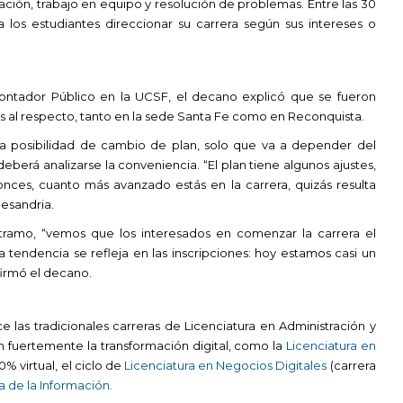
ión, trabajo en equipo y resolución de problemas. Entre las 30
 los estudiantes direccionar su carrera según sus intereses o
ontador Público en la UCSF, el decano explicó que se fueron
s al respecto, tanto en la sede Santa Fe como en Reconquista.
 la posibilidad de cambio de plan, solo que va a depender del
erá analizarse la conveniencia. “El plan tiene algunos ajustes,
ces, cuanto más avanzado estás en la carrera, quizás resulta
lesandria.
 tramo, “vemos que los interesados en comenzar la carrera el
tendencia se refleja en las inscripciones: hoy estamos casi un
firmó el decano.
 las tradicionales carreras de Licenciatura en Administración y
n fuertemente la transformación digital, como la
Licenciatura en
0% virtual, el ciclo de
Licenciatura en Negocios Digitales
(carrera
a de la Información.