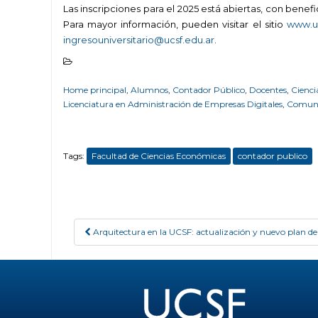
Las inscripciones para el 2025 está abiertas, con benef
Para mayor información, pueden visitar el sitio
www.uc
ingresouniversitario@ucsf.edu.ar
.
Home principal
,
Alumnos
,
Contador Público
,
Docentes
,
Cienci
Licenciatura en Administración de Empresas Digitales
,
Comun
Tags:
Facultad de Ciencias Económicas
contador publico
Arquitectura en la UCSF: actualización y nuevo plan de
Post navigation