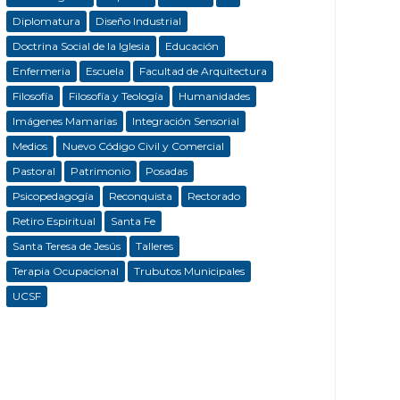
Diplomatura
Diseño Industrial
Doctrina Social de la Iglesia
Educación
Enfermeria
Escuela
Facultad de Arquitectura
Filosofía
Filosofía y Teología
Humanidades
Imágenes Mamarias
Integración Sensorial
Medios
Nuevo Código Civil y Comercial
Pastoral
Patrimonio
Posadas
Psicopedagogía
Reconquista
Rectorado
Retiro Espiritual
Santa Fe
Santa Teresa de Jesús
Talleres
Terapia Ocupacional
Trubutos Municipales
UCSF