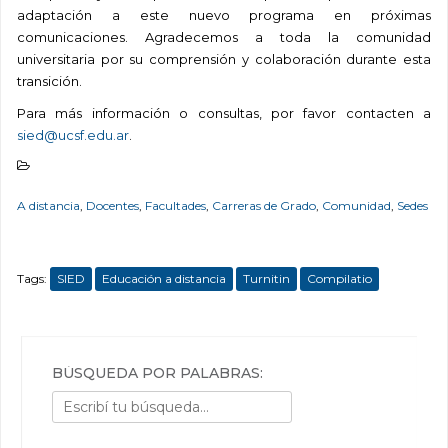
adaptación a este nuevo programa en próximas
comunicaciones. Agradecemos a toda la comunidad
universitaria por su comprensión y colaboración durante esta
transición.
Para más información o consultas, por favor contacten a
sied@ucsf.edu.ar
.
A distancia
,
Docentes
,
Facultades
,
Carreras de Grado
,
Comunidad
,
Sedes
Tags:
SIED
Educación a distancia
Turnitin
Compilatio
BÚSQUEDA POR PALABRAS: