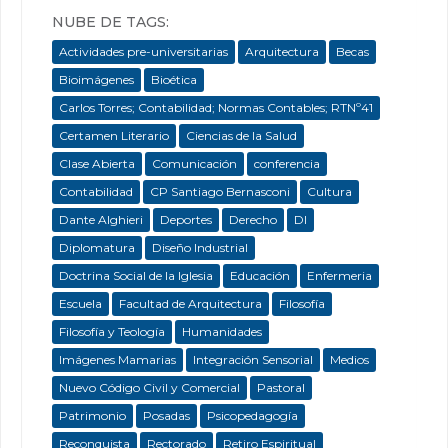
NUBE DE TAGS:
Actividades pre-universitarias
Arquitectura
Becas
Bioimágenes
Bioética
Carlos Torres; Contabilidad; Normas Contables; RTNº41
Certamen Literario
Ciencias de la Salud
Clase Abierta
Comunicación
conferencia
Contabilidad
CP Santiago Bernasconi
Cultura
Dante Alghieri
Deportes
Derecho
DI
Diplomatura
Diseño Industrial
Doctrina Social de la Iglesia
Educación
Enfermeria
Escuela
Facultad de Arquitectura
Filosofía
Filosofía y Teología
Humanidades
Imágenes Mamarias
Integración Sensorial
Medios
Nuevo Código Civil y Comercial
Pastoral
Patrimonio
Posadas
Psicopedagogía
Reconquista
Rectorado
Retiro Espiritual