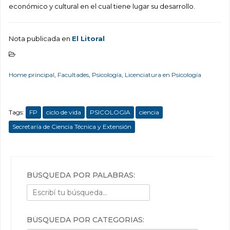
económico y cultural en el cual tiene lugar su desarrollo.
Nota publicada en
El Litoral
Home principal
,
Facultades
,
Psicología
,
Licenciatura en Psicología
Tags:
FP
ciclo de vida
PSICOLOGIA
ciencia
Secretaría de Ciencia Técnica y Extensión
BÚSQUEDA POR PALABRAS:
BÚSQUEDA POR CATEGORÍAS: