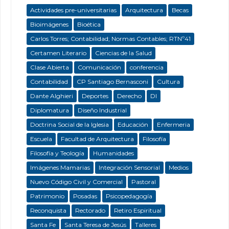
Actividades pre-universitarias
Arquitectura
Becas
Bioimágenes
Bioética
Carlos Torres; Contabilidad; Normas Contables; RTNº41
Certamen Literario
Ciencias de la Salud
Clase Abierta
Comunicación
conferencia
Contabilidad
CP Santiago Bernasconi
Cultura
Dante Alghieri
Deportes
Derecho
DI
Diplomatura
Diseño Industrial
Doctrina Social de la Iglesia
Educación
Enfermeria
Escuela
Facultad de Arquitectura
Filosofía
Filosofía y Teología
Humanidades
Imágenes Mamarias
Integración Sensorial
Medios
Nuevo Código Civil y Comercial
Pastoral
Patrimonio
Posadas
Psicopedagogía
Reconquista
Rectorado
Retiro Espiritual
Santa Fe
Santa Teresa de Jesús
Talleres