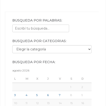
BÚSQUEDA POR PALABRAS:
BÚSQUEDA POR CATEGORÍAS:
Búsqueda por categorías:
BÚSQUEDA POR FECHA:
agosto 2026
L
M
X
J
V
S
D
1
2
3
4
5
6
7
8
9
10
11
12
13
14
15
16