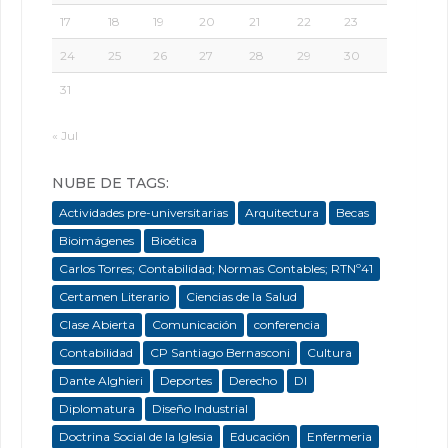
17
18
19
20
21
22
23
24
25
26
27
28
29
30
31
« Jul
NUBE DE TAGS:
Actividades pre-universitarias
Arquitectura
Becas
Bioimágenes
Bioética
Carlos Torres; Contabilidad; Normas Contables; RTNº41
Certamen Literario
Ciencias de la Salud
Clase Abierta
Comunicación
conferencia
Contabilidad
CP Santiago Bernasconi
Cultura
Dante Alghieri
Deportes
Derecho
DI
Diplomatura
Diseño Industrial
Doctrina Social de la Iglesia
Educación
Enfermeria