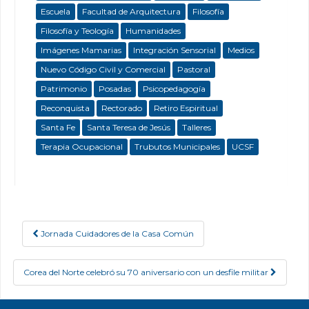
Escuela
Facultad de Arquitectura
Filosofía
Filosofía y Teología
Humanidades
Imágenes Mamarias
Integración Sensorial
Medios
Nuevo Código Civil y Comercial
Pastoral
Patrimonio
Posadas
Psicopedagogía
Reconquista
Rectorado
Retiro Espiritual
Santa Fe
Santa Teresa de Jesús
Talleres
Terapia Ocupacional
Trubutos Municipales
UCSF
Jornada Cuidadores de la Casa Común
Post navigation
Corea del Norte celebró su 70 aniversario con un desfile militar