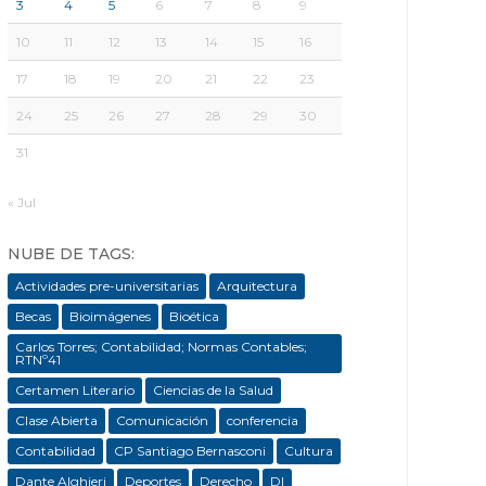
3
4
5
6
7
8
9
10
11
12
13
14
15
16
17
18
19
20
21
22
23
24
25
26
27
28
29
30
31
« Jul
NUBE DE TAGS:
Actividades pre-universitarias
Arquitectura
Becas
Bioimágenes
Bioética
Carlos Torres; Contabilidad; Normas Contables;
RTNº41
Certamen Literario
Ciencias de la Salud
Clase Abierta
Comunicación
conferencia
Contabilidad
CP Santiago Bernasconi
Cultura
Dante Alghieri
Deportes
Derecho
DI