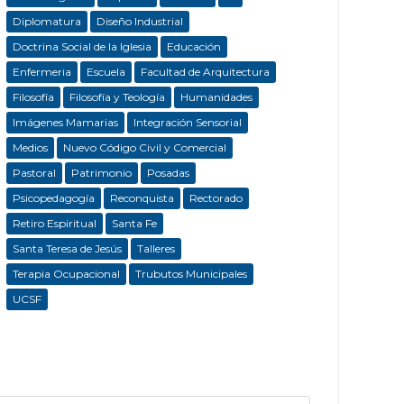
Diplomatura
Diseño Industrial
Doctrina Social de la Iglesia
Educación
Enfermeria
Escuela
Facultad de Arquitectura
Filosofía
Filosofía y Teología
Humanidades
Imágenes Mamarias
Integración Sensorial
Medios
Nuevo Código Civil y Comercial
Pastoral
Patrimonio
Posadas
Psicopedagogía
Reconquista
Rectorado
Retiro Espiritual
Santa Fe
Santa Teresa de Jesús
Talleres
Terapia Ocupacional
Trubutos Municipales
UCSF