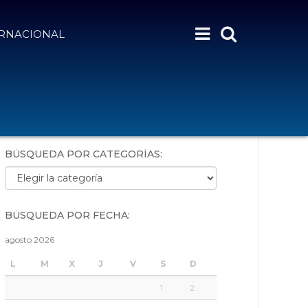
ERNACIONAL
BÚSQUEDA POR PALABRAS:
BÚSQUEDA POR CATEGORÍAS:
Búsqueda por categorías:
BÚSQUEDA POR FECHA:
agosto 2026
L
M
X
J
V
S
D
1
2