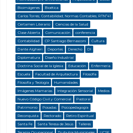
Bioimágenes
Bioética
Carlos Torres; Contabilidad; Normas Contables; RTNº41
Certamen Literario
Ciencias de la Salud
Clase Abierta
Comunicación
conferencia
Contabilidad
CP Santiago Bernasconi
Cultura
Dante Alghieri
Deportes
Derecho
DI
Diplomatura
Diseño Industrial
Doctrina Social de la Iglesia
Educación
Enfermeria
Escuela
Facultad de Arquitectura
Filosofía
Filosofía y Teología
Humanidades
Imágenes Mamarias
Integración Sensorial
Medios
Nuevo Código Civil y Comercial
Pastoral
Patrimonio
Posadas
Psicopedagogía
Reconquista
Rectorado
Retiro Espiritual
Santa Fe
Santa Teresa de Jesús
Talleres
Terapia Ocupacional
Trubutos Municipales
UCSF