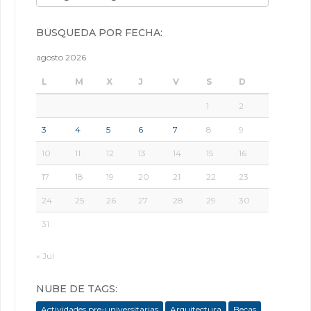
BÚSQUEDA POR FECHA:
agosto 2026
L
M
X
J
V
S
D
1
2
3
4
5
6
7
8
9
10
11
12
13
14
15
16
17
18
19
20
21
22
23
24
25
26
27
28
29
30
31
« Jul
NUBE DE TAGS:
Actividades pre-universitarias
Arquitectura
Becas