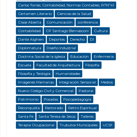
Carlos Torres; Contabilidad; Normas Contables; RTNº41
Certamen Literario
Ciencias de la Salud
Clase Abierta
Comunicación
conferencia
Contabilidad
CP Santiago Bernasconi
Cultura
Dante Alghieri
Deportes
Derecho
DI
Diplomatura
Diseño Industrial
Doctrina Social de la Iglesia
Educación
Enfermeria
Escuela
Facultad de Arquitectura
Filosofía
Filosofía y Teología
Humanidades
Imágenes Mamarias
Integración Sensorial
Medios
Nuevo Código Civil y Comercial
Pastoral
Patrimonio
Posadas
Psicopedagogía
Reconquista
Rectorado
Retiro Espiritual
Santa Fe
Santa Teresa de Jesús
Talleres
Terapia Ocupacional
Trubutos Municipales
UCSF