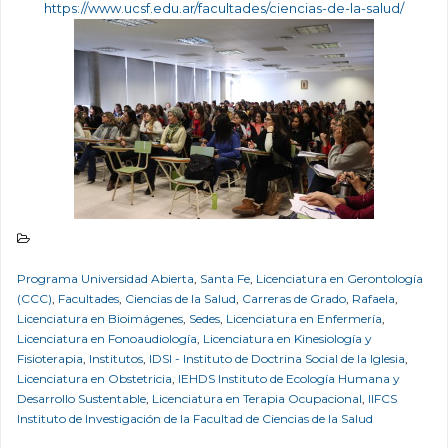
https://www.ucsf.edu.ar/
facultades/ciencias-de-la-
salud/
Programa Universidad Abierta
,
Santa Fe
,
Licenciatura en Gerontología
(CCC)
,
Facultades
,
Ciencias de la Salud
,
Carreras de Grado
,
Rafaela
,
Licenciatura en Bioimágenes
,
Sedes
,
Licenciatura en Enfermería
,
Licenciatura en Fonoaudiología
,
Licenciatura en Kinesiología y
Fisioterapia
,
Institutos
,
IDSI - Instituto de Doctrina Social de la Iglesia
,
Licenciatura en Obstetricia
,
IEHDS Instituto de Ecología Humana y
Desarrollo Sustentable
,
Licenciatura en Terapia Ocupacional
,
IIFCS
Instituto de Investigación de la Facultad de Ciencias de la Salud