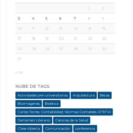
1
2
3
4
5
6
7
8
9
10
11
12
13
14
15
16
17
18
19
20
21
22
23
24
25
26
27
28
29
30
31
« Jul
NUBE DE TAGS:
Actividades pre-universitarias
Arquitectura
Becas
Bioimágenes
Bioética
Carlos Torres; Contabilidad; Normas Contables; RTNº41
Certamen Literario
Ciencias de la Salud
Clase Abierta
Comunicación
conferencia