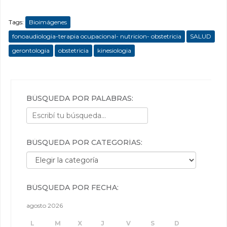
Tags:
Bioimágenes
fonoaudiologia-terapia ocupacional- nutricion- obstetricia
SALUD
gerontologia
obstetricia
kinesiologia
BÚSQUEDA POR PALABRAS:
BÚSQUEDA POR CATEGORÍAS:
Búsqueda por categorías:
BÚSQUEDA POR FECHA:
agosto 2026
L
M
X
J
V
S
D