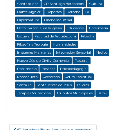
Contabilidad
CP Santiago Bernasconi
Cultura
Dante Alghieri
Deportes
Derecho
DI
Diplomatura
Diseño Industrial
Doctrina Social de la Iglesia
Educación
Enfermeria
Escuela
Facultad de Arquitectura
Filosofía
Filosofía y Teología
Humanidades
Imágenes Mamarias
Integración Sensorial
Medios
Nuevo Código Civil y Comercial
Pastoral
Patrimonio
Posadas
Psicopedagogía
Reconquista
Rectorado
Retiro Espiritual
Santa Fe
Santa Teresa de Jesús
Talleres
Terapia Ocupacional
Trubutos Municipales
UCSF
6º Workshop “Entre Arquitectos e Ingenieros”