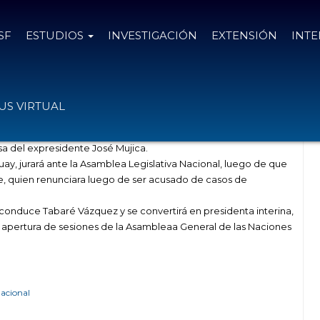
SF
ESTUDIOS
INVESTIGACIÓN
EXTENSIÓN
INT
te
S VIRTUAL
sa del expresidente José Mujica.
y, jurará ante la Asamblea Legislativa Nacional, luego de que
e, quien renunciara luego de ser acusado de casos de
conduce Tabaré Vázquez y se convertirá en presidenta interina,
la apertura de sesiones de la Asambleaa General de las Naciones
nacional