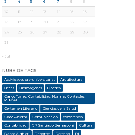
3
4
5
6
7
8
9
10
11
12
13
14
15
16
17
18
19
20
21
22
23
24
25
26
27
28
29
30
31
« Jul
NUBE DE TAGS:
Actividades pre-universitarias
Arquitectura
Becas
Bioimágenes
Bioética
Carlos Torres; Contabilidad; Normas Contables;
RTNº41
Certamen Literario
Ciencias de la Salud
Clase Abierta
Comunicación
conferencia
Contabilidad
CP Santiago Bernasconi
Cultura
Dante Alghieri
Deportes
Derecho
DI