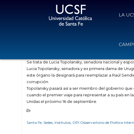
LA UC
Uruguay tiene nueva vicepresiden
CAMPU
13 de septiembre de 2017
Volver
Se trata de Lucia Topolansky, senadora nacional y espo
Lucia Topolansky, senadora y ex primera dama de Urugua
este órgano la designará para reemplazar a Raúl Sendi
corrupción.
Topolansky pasará así a ser miembro del gobierno que 
cuando el premier viaje para representar a su país en 
Unidas el próximo 16 de septiembre.
Santa Fe
,
Sedes
,
Institutos
,
OPI Observartorio de Política Inter