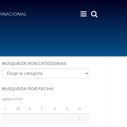
ERNACIONAL
BÚSQUEDA POR PALABRAS:
BÚSQUEDA POR CATEGORÍAS:
Búsqueda por categorías:
BÚSQUEDA POR FECHA:
agosto 2026
L
M
X
J
V
S
D
1
2