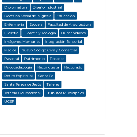
Diplomatura
Diseño Industrial
Doctrina Social de la Iglesia
Educación
Enfermeria
Escuela
Facultad de Arquitectura
Filosofía
Filosofía y Teología
Humanidades
Imágenes Mamarias
Integración Sensorial
Medios
Nuevo Código Civil y Comercial
Pastoral
Patrimonio
Posadas
Psicopedagogía
Reconquista
Rectorado
Retiro Espiritual
Santa Fe
Santa Teresa de Jesús
Talleres
Terapia Ocupacional
Trubutos Municipales
UCSF