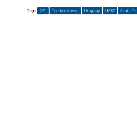
Tags:
OPI
Política exterior
Uruguay
UCSF
Santa Fe