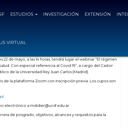
SF
ESTUDIOS
INVESTIGACIÓN
EXTENSIÓN
INT
dico internacional de la OMS”
S VIRTUAL
s 22 de mayo, a las 14 horas, tendrá lugar el webinar “El régimen
Salud. Con especial referencia al Covid 19”, a cargo del Castor
lico de la Universidad Rey Juan Carlos (Madrid).
través de la plataforma Zoom con inscripción previa. Los cupos son
quí
eo electrónico a mdidier@ucsf.edu.ar.
rrera de posgrado, objetivos, alcances y requisitos para la