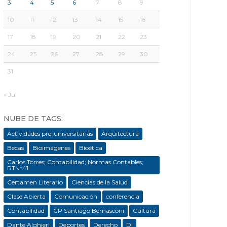
3
4
5
6
7
8
9
10
11
12
13
14
15
16
17
18
19
20
21
22
23
24
25
26
27
28
29
30
31
« Jul
NUBE DE TAGS:
Actividades pre-universitarias
Arquitectura
Becas
Bioimágenes
Bioética
Carlos Torres; Contabilidad; Normas Contables;
RTNº41
Certamen Literario
Ciencias de la Salud
Clase Abierta
Comunicación
conferencia
Contabilidad
CP Santiago Bernasconi
Cultura
Dante Alghieri
Deportes
Derecho
DI