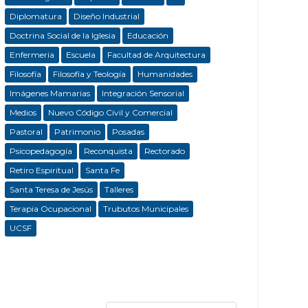
Diplomatura
Diseño Industrial
Doctrina Social de la Iglesia
Educación
Enfermeria
Escuela
Facultad de Arquitectura
Filosofía
Filosofía y Teología
Humanidades
Imágenes Mamarias
Integración Sensorial
Medios
Nuevo Código Civil y Comercial
Pastoral
Patrimonio
Posadas
Psicopedagogía
Reconquista
Rectorado
Retiro Espiritual
Santa Fe
Santa Teresa de Jesús
Talleres
Terapia Ocupacional
Trubutos Municipales
UCSF