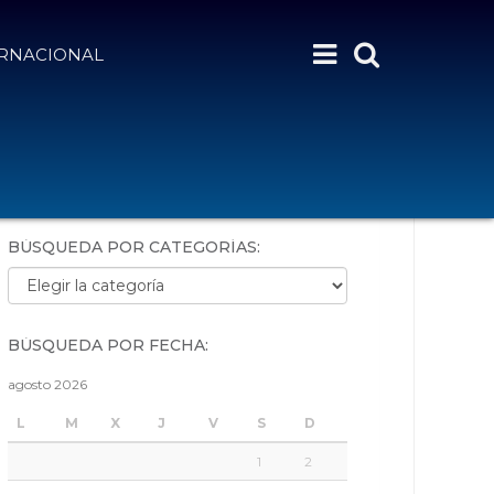
ERNACIONAL
BÚSQUEDA POR PALABRAS:
BÚSQUEDA POR CATEGORÍAS:
Búsqueda por categorías:
BÚSQUEDA POR FECHA:
agosto 2026
L
M
X
J
V
S
D
1
2