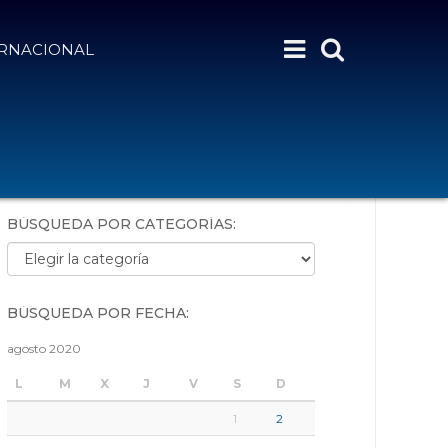
ERNACIONAL
BÚSQUEDA POR PALABRAS:
BÚSQUEDA POR CATEGORÍAS:
Búsqueda por categorías:
BÚSQUEDA POR FECHA:
agosto 2020
L
M
X
J
V
S
D
1
2