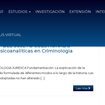
SF
ESTUDIOS
INVESTIGACIÓN
EXTENSIÓN
INT
s el
11 de agosto de 2020
S VIRTUAL
-DEL SUJETO CUESTIONADO
sicoanalíticas en Criminologìa
OGIA JURÍDICA Fundamentación: La explicación de la
do formulada de diferentes modos a lo largo de la historia. Las
doptadas no han alterado […]
Leer Más