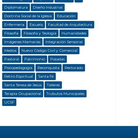
Diplomatura
Diseño Industrial
Doctrina Social de la Iglesia
Educación
Enfermeria
Escuela
Facultad de Arquitectura
Filosofía
Filosofía y Teología
Humanidades
Imágenes Mamarias
Integración Sensorial
Medios
Nuevo Código Civil y Comercial
Pastoral
Patrimonio
Posadas
Psicopedagogía
Reconquista
Rectorado
Retiro Espiritual
Santa Fe
Santa Teresa de Jesús
Talleres
Terapia Ocupacional
Trubutos Municipales
UCSF