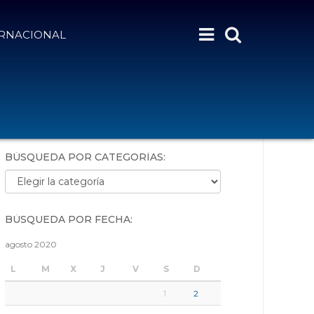
ERNACIONAL
BÚSQUEDA POR PALABRAS:
BÚSQUEDA POR CATEGORÍAS:
Búsqueda por categorías:
BÚSQUEDA POR FECHA:
agosto 2020
L
M
X
J
V
S
D
1
2