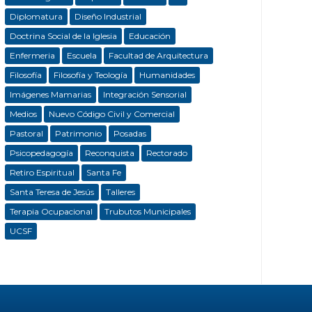
Diplomatura
Diseño Industrial
Doctrina Social de la Iglesia
Educación
Enfermeria
Escuela
Facultad de Arquitectura
Filosofía
Filosofía y Teología
Humanidades
Imágenes Mamarias
Integración Sensorial
Medios
Nuevo Código Civil y Comercial
Pastoral
Patrimonio
Posadas
Psicopedagogía
Reconquista
Rectorado
Retiro Espiritual
Santa Fe
Santa Teresa de Jesús
Talleres
Terapia Ocupacional
Trubutos Municipales
UCSF