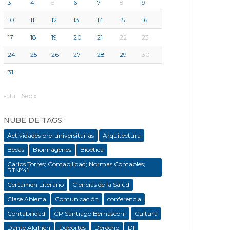
3
4
5
6
7
8
9
10
11
12
13
14
15
16
17
18
19
20
21
22
23
24
25
26
27
28
29
30
31
« Jul
Sep »
NUBE DE TAGS:
Actividades pre-universitarias
Arquitectura
Becas
Bioimágenes
Bioética
Carlos Torres; Contabilidad; Normas Contables;
RTNº41
Certamen Literario
Ciencias de la Salud
Clase Abierta
Comunicación
conferencia
Contabilidad
CP Santiago Bernasconi
Cultura
Dante Alghieri
Deportes
Derecho
DI