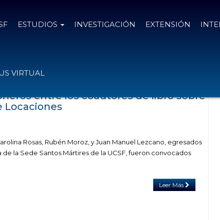
SF
ESTUDIOS
INVESTIGACIÓN
EXTENSIÓN
INT
s el
19 de agosto de 2020
S VIRTUAL
neros entre los coautores de libro sobre
e Locaciones
 Carolina Rosas, Rubén Moroz, y Juan Manuel Lezcano, egresados
 de la Sede Santos Mártires de la UCSF, fueron convocados
Leer Más