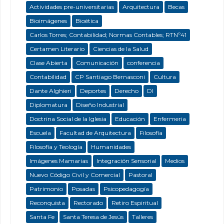
Actividades pre-universitarias
Arquitectura
Becas
Bioimágenes
Bioética
Carlos Torres; Contabilidad; Normas Contables; RTNº41
Certamen Literario
Ciencias de la Salud
Clase Abierta
Comunicación
conferencia
Contabilidad
CP Santiago Bernasconi
Cultura
Dante Alghieri
Deportes
Derecho
DI
Diplomatura
Diseño Industrial
Doctrina Social de la Iglesia
Educación
Enfermeria
Escuela
Facultad de Arquitectura
Filosofía
Filosofía y Teología
Humanidades
Imágenes Mamarias
Integración Sensorial
Medios
Nuevo Código Civil y Comercial
Pastoral
Patrimonio
Posadas
Psicopedagogía
Reconquista
Rectorado
Retiro Espiritual
Santa Fe
Santa Teresa de Jesús
Talleres