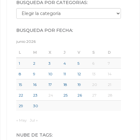
BÚSQUEDA POR CATEGORÍAS:
Búsqueda por categorías:
BÚSQUEDA POR FECHA:
junio 2026
L
M
X
J
V
S
D
1
2
3
4
5
6
7
8
9
10
11
12
13
14
15
16
17
18
19
20
21
22
23
24
25
26
27
28
29
30
« May
Jul »
NUBE DE TAGS: