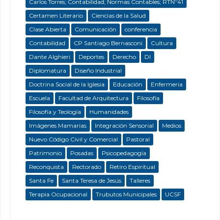
Carlos Torres; Contabilidad; Normas Contables; RTNº41
Certamen Literario
Ciencias de la Salud
Clase Abierta
Comunicación
conferencia
Contabilidad
CP Santiago Bernasconi
Cultura
Dante Alghieri
Deportes
Derecho
DI
Diplomatura
Diseño Industrial
Doctrina Social de la Iglesia
Educación
Enfermeria
Escuela
Facultad de Arquitectura
Filosofía
Filosofía y Teología
Humanidades
Imágenes Mamarias
Integración Sensorial
Medios
Nuevo Código Civil y Comercial
Pastoral
Patrimonio
Posadas
Psicopedagogía
Reconquista
Rectorado
Retiro Espiritual
Santa Fe
Santa Teresa de Jesús
Talleres
Terapia Ocupacional
Trubutos Municipales
UCSF