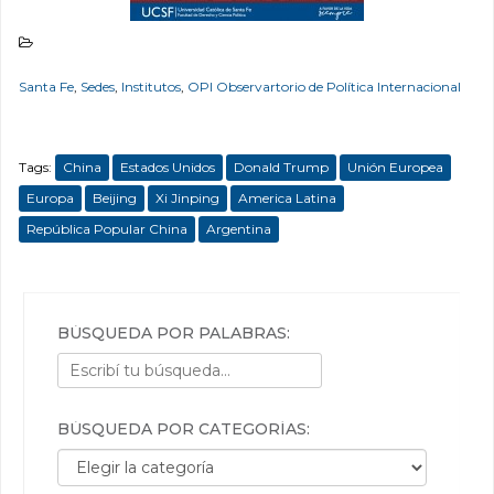
Santa Fe
,
Sedes
,
Institutos
,
OPI Observartorio de Política Internacional
Tags:
China
Estados Unidos
Donald Trump
Unión Europea
Europa
Beijing
Xi Jinping
America Latina
República Popular China
Argentina
BÚSQUEDA POR PALABRAS:
BÚSQUEDA POR CATEGORÍAS:
Búsqueda por categorías: