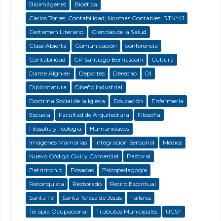
Bioimágenes
Bioética
Carlos Torres; Contabilidad; Normas Contables; RTNº41
Certamen Literario
Ciencias de la Salud
Clase Abierta
Comunicación
conferencia
Contabilidad
CP Santiago Bernasconi
Cultura
Dante Alghieri
Deportes
Derecho
DI
Diplomatura
Diseño Industrial
Doctrina Social de la Iglesia
Educación
Enfermeria
Escuela
Facultad de Arquitectura
Filosofía
Filosofía y Teología
Humanidades
Imágenes Mamarias
Integración Sensorial
Medios
Nuevo Código Civil y Comercial
Pastoral
Patrimonio
Posadas
Psicopedagogía
Reconquista
Rectorado
Retiro Espiritual
Santa Fe
Santa Teresa de Jesús
Talleres
Terapia Ocupacional
Trubutos Municipales
UCSF