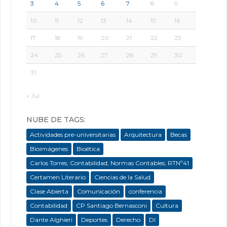
3
4
5
6
7
8
9
10
11
12
13
14
15
16
17
18
19
20
21
22
23
24
25
26
27
28
29
30
31
« Jul
NUBE DE TAGS:
Actividades pre-universitarias
Arquitectura
Becas
Bioimágenes
Bioética
Carlos Torres; Contabilidad; Normas Contables; RTNº41
Certamen Literario
Ciencias de la Salud
Clase Abierta
Comunicación
conferencia
Contabilidad
CP Santiago Bernasconi
Cultura
Dante Alghieri
Deportes
Derecho
DI