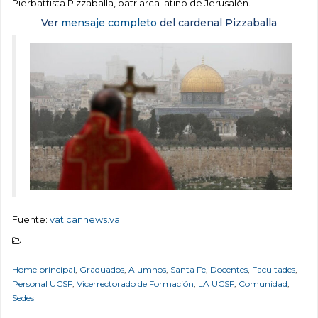
Pierbattista Pizzaballa, patriarca latino de Jerusalén.
Ver
mensaje completo
del cardenal Pizzaballa
Fuente:
vaticannews.va
Home principal
,
Graduados
,
Alumnos
,
Santa Fe
,
Docentes
,
Facultades
,
Personal UCSF
,
Vicerrectorado de Formación
,
LA UCSF
,
Comunidad
,
Sedes