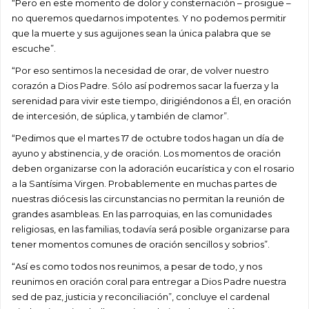
“Pero en este momento de dolor y consternación – prosigue –
no queremos quedarnos impotentes. Y no podemos permitir
que la muerte y sus aguijones sean la única palabra que se
escuche”.
“Por eso sentimos la necesidad de orar, de volver nuestro
corazón a Dios Padre. Sólo así podremos sacar la fuerza y la
serenidad para vivir este tiempo, dirigiéndonos a Él, en oración
de intercesión, de súplica, y también de clamor”.
“Pedimos que el martes 17 de octubre todos hagan un día de
ayuno y abstinencia, y de oración. Los momentos de oración
deben organizarse con la adoración eucarística y con el rosario
a la Santísima Virgen. Probablemente en muchas partes de
nuestras diócesis las circunstancias no permitan la reunión de
grandes asambleas. En las parroquias, en las comunidades
religiosas, en las familias, todavía será posible organizarse para
tener momentos comunes de oración sencillos y sobrios”.
“Así es como todos nos reunimos, a pesar de todo, y nos
reunimos en oración coral para entregar a Dios Padre nuestra
sed de paz, justicia y reconciliación”, concluye el cardenal