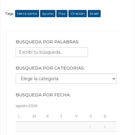
Tags:
tierra santa
ayuno
Paz
Oración
Israel
BÚSQUEDA POR PALABRAS:
BÚSQUEDA POR CATEGORÍAS:
Búsqueda por categorías:
BÚSQUEDA POR FECHA:
agosto 2026
L
M
X
J
V
S
D
1
2