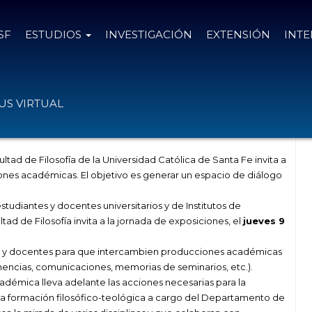
SF
ESTUDIOS
INVESTIGACIÓN
EXTENSIÓN
INT
ducciones académicas: La Filosofía en
S VIRTUAL
ad de Filosofía de la Universidad Católica de Santa Fe invita a
nes académicas. El objetivo es generar un espacio de diálogo
tudiantes y docentes universitarios y de Institutos de
ltad de Filosofía invita a la jornada de exposiciones, el
jueves 9
s y docentes para que intercambien producciones académicas
nencias, comunicaciones, memorias de seminarios, etc.).
adémica lleva adelante las acciones necesarias para la
e la formación filosófico-teológica a cargo del Departamento de