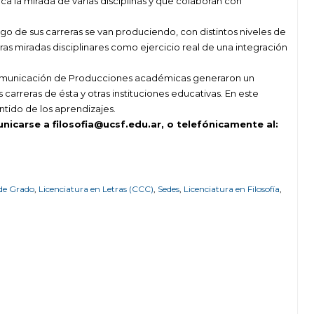
a la mirada de varias disciplinas y que colaboran con
o de sus carreras se van produciendo, con distintos niveles de
as miradas disciplinares como ejercicio real de una integración
e Comunicación de Producciones académicas generaron un
arreras de ésta y otras instituciones educativas. En este
ntido de los aprendizajes.
nicarse a filosofia@ucsf.edu.ar, o telefónicamente al:
 de Grado
,
Licenciatura en Letras (CCC)
,
Sedes
,
Licenciatura en Filosofía
,