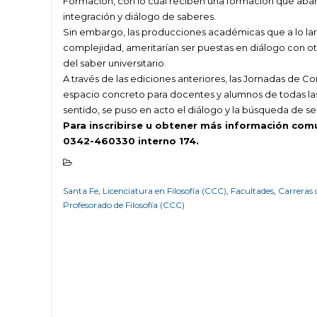
Formación, con lo cual reciben una formación que abarc
integración y diálogo de saberes.
Sin embargo, las producciones académicas que a lo larg
complejidad, ameritarían ser puestas en diálogo con otr
del saber universitario.
A través de las ediciones anteriores, las Jornadas d
espacio concreto para docentes y alumnos de todas las c
sentido, se puso en acto el diálogo y la búsqueda de se
Para inscribirse u obtener más información comu
0342-460330 interno 174.
Santa Fe
,
Licenciatura en Filosofía (CCC)
,
Facultades
,
Carreras
Profesorado de Filosofía (CCC)