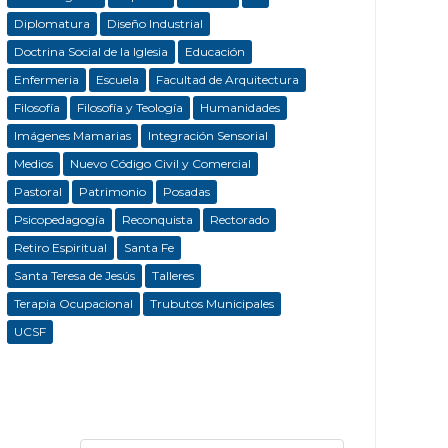
Diplomatura
Diseño Industrial
Doctrina Social de la Iglesia
Educación
Enfermeria
Escuela
Facultad de Arquitectura
Filosofía
Filosofía y Teología
Humanidades
Imágenes Mamarias
Integración Sensorial
Medios
Nuevo Código Civil y Comercial
Pastoral
Patrimonio
Posadas
Psicopedagogía
Reconquista
Rectorado
Retiro Espiritual
Santa Fe
Santa Teresa de Jesús
Talleres
Terapia Ocupacional
Trubutos Municipales
UCSF