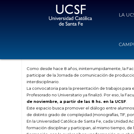
LA UC
IX Jornada de comunicación de pro
CAMPU
diálogo con las ciencias
27 de octubre de 2017
Volver
Como desde hace 8 años, ininterrumpidamente, la Facult
participar de la Jornada de comunicación de produccio
interdisciplinario.
La convocatoria para la presentación de trabajos para es
Profesorado no Universitario ya finalizó. Por eso, la Facu
de noviembre, a partir de las 8 hs. en la UCSF
.
Este espacio busca promover el diálogo entre alumno
de distinto grado de complejidad (monografías, TIF, po
En la Universidad Católica de Santa Fe, cada Unidad Ac
formación disciplinar y participan, al mismo tiempo, d