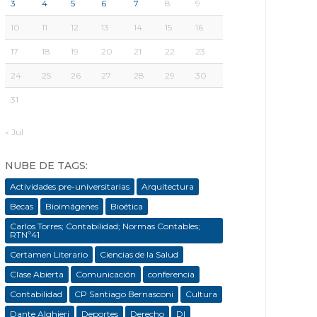
3
4
5
6
7
8
9
10
11
12
13
14
15
16
17
18
19
20
21
22
23
24
25
26
27
28
29
30
31
« Jul
NUBE DE TAGS:
Actividades pre-universitarias
Arquitectura
Becas
Bioimágenes
Bioética
Carlos Torres; Contabilidad; Normas Contables;
RTNº41
Certamen Literario
Ciencias de la Salud
Clase Abierta
Comunicación
conferencia
Contabilidad
CP Santiago Bernasconi
Cultura
Dante Alghieri
Deportes
Derecho
DI