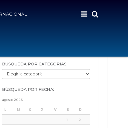
ERNACIONAL
BÚSQUEDA POR PALABRAS:
BÚSQUEDA POR CATEGORÍAS:
Búsqueda por categorías:
BÚSQUEDA POR FECHA:
agosto 2026
L
M
X
J
V
S
D
1
2