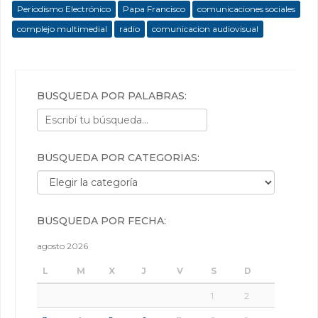
Periodismo Electrónico
Papa Francisco
comunicaciones sociales
complejo multimedial
radio
comunicacion audiovisual
BÚSQUEDA POR PALABRAS:
BÚSQUEDA POR CATEGORÍAS:
Búsqueda por categorías:
BÚSQUEDA POR FECHA:
agosto 2026
L
M
X
J
V
S
D
1
2