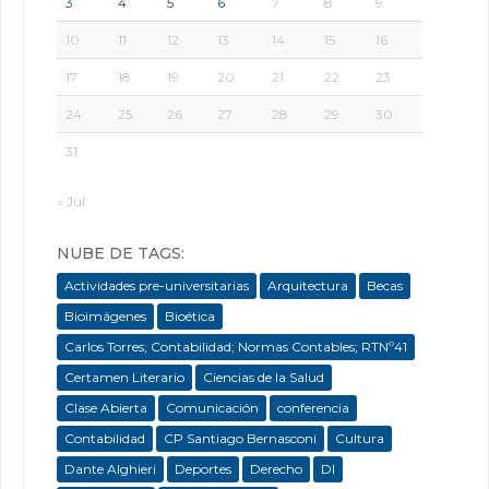
3
4
5
6
7
8
9
10
11
12
13
14
15
16
17
18
19
20
21
22
23
24
25
26
27
28
29
30
31
« Jul
NUBE DE TAGS:
Actividades pre-universitarias
Arquitectura
Becas
Bioimágenes
Bioética
Carlos Torres; Contabilidad; Normas Contables; RTNº41
Certamen Literario
Ciencias de la Salud
Clase Abierta
Comunicación
conferencia
Contabilidad
CP Santiago Bernasconi
Cultura
Dante Alghieri
Deportes
Derecho
DI