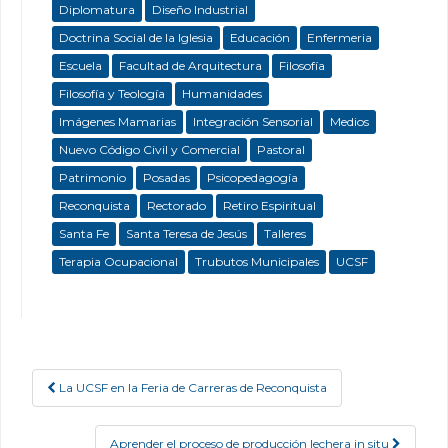
Diplomatura
Diseño Industrial
Doctrina Social de la Iglesia
Educación
Enfermeria
Escuela
Facultad de Arquitectura
Filosofía
Filosofía y Teología
Humanidades
Imágenes Mamarias
Integración Sensorial
Medios
Nuevo Código Civil y Comercial
Pastoral
Patrimonio
Posadas
Psicopedagogía
Reconquista
Rectorado
Retiro Espiritual
Santa Fe
Santa Teresa de Jesús
Talleres
Terapia Ocupacional
Trubutos Municipales
UCSF
La UCSF en la Feria de Carreras de Reconquista
Post navigation
Aprender el proceso de producción lechera in situ