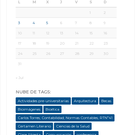
L
M
X
J
V
S
D
1
2
3
4
5
6
7
8
9
10
11
12
13
14
15
16
17
18
19
20
21
22
23
24
25
26
27
28
29
30
31
« Jul
NUBE DE TAGS:
Actividades pre-universitarias
Arquitectura
Becas
Bioimágenes
Bioética
Carlos Torres; Contabilidad; Normas Contables; RTNº41
Certamen Literario
Ciencias de la Salud
Clase Abierta
Comunicación
conferencia