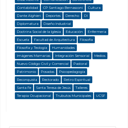
Contabilidad
CP Santiago Bernasconi
Cultura
Dante Alghieri
Deportes
Derecho
DI
Diplomatura
Diseño Industrial
Doctrina Social de la Iglesia
Educación
Enfermeria
Escuela
Facultad de Arquitectura
Filosofía
Filosofía y Teología
Humanidades
Imágenes Mamarias
Integración Sensorial
Medios
Nuevo Código Civil y Comercial
Pastoral
Patrimonio
Posadas
Psicopedagogía
Reconquista
Rectorado
Retiro Espiritual
Santa Fe
Santa Teresa de Jesús
Talleres
Terapia Ocupacional
Trubutos Municipales
UCSF