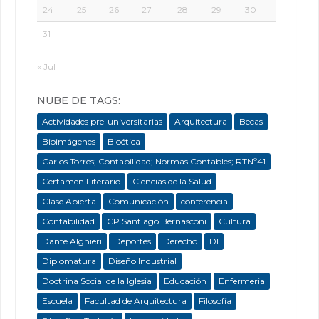
24
25
26
27
28
29
30
31
« Jul
NUBE DE TAGS:
Actividades pre-universitarias
Arquitectura
Becas
Bioimágenes
Bioética
Carlos Torres; Contabilidad; Normas Contables; RTNº41
Certamen Literario
Ciencias de la Salud
Clase Abierta
Comunicación
conferencia
Contabilidad
CP Santiago Bernasconi
Cultura
Dante Alghieri
Deportes
Derecho
DI
Diplomatura
Diseño Industrial
Doctrina Social de la Iglesia
Educación
Enfermeria
Escuela
Facultad de Arquitectura
Filosofía