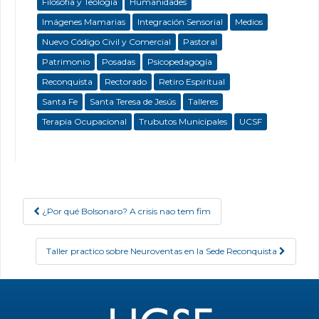
Filosofía y Teología
Humanidades
Imágenes Mamarias
Integración Sensorial
Medios
Nuevo Código Civil y Comercial
Pastoral
Patrimonio
Posadas
Psicopedagogía
Reconquista
Rectorado
Retiro Espiritual
Santa Fe
Santa Teresa de Jesús
Talleres
Terapia Ocupacional
Trubutos Municipales
UCSF
¿Por qué Bolsonaro? A crisis nao tem fim
Post navigation
Taller practico sobre Neuroventas en la Sede Reconquista