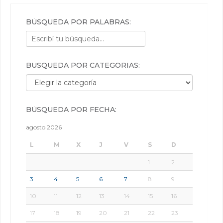
BÚSQUEDA POR PALABRAS:
BÚSQUEDA POR CATEGORÍAS:
Búsqueda por categorías:
BÚSQUEDA POR FECHA:
agosto 2026
L
M
X
J
V
S
D
1
2
3
4
5
6
7
8
9
10
11
12
13
14
15
16
17
18
19
20
21
22
23