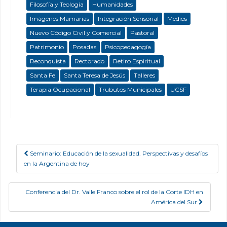
Filosofía y Teología
Humanidades
Imágenes Mamarias
Integración Sensorial
Medios
Nuevo Código Civil y Comercial
Pastoral
Patrimonio
Posadas
Psicopedagogía
Reconquista
Rectorado
Retiro Espiritual
Santa Fe
Santa Teresa de Jesús
Talleres
Terapia Ocupacional
Trubutos Municipales
UCSF
Seminario: Educación de la sexualidad. Perspectivas y desafíos
Post navigation
en la Argentina de hoy
Conferencia del Dr. Valle Franco sobre el rol de la Corte IDH en
América del Sur