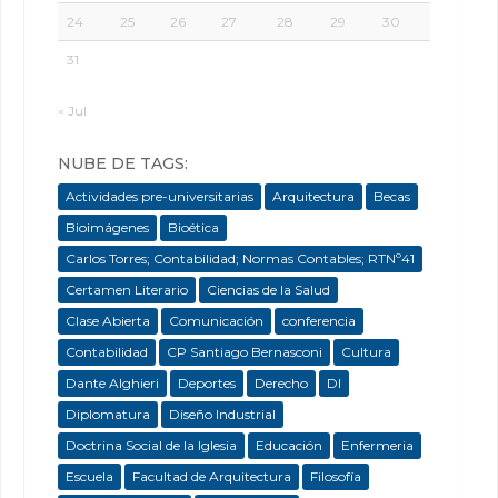
24
25
26
27
28
29
30
31
« Jul
NUBE DE TAGS:
Actividades pre-universitarias
Arquitectura
Becas
Bioimágenes
Bioética
Carlos Torres; Contabilidad; Normas Contables; RTNº41
Certamen Literario
Ciencias de la Salud
Clase Abierta
Comunicación
conferencia
Contabilidad
CP Santiago Bernasconi
Cultura
Dante Alghieri
Deportes
Derecho
DI
Diplomatura
Diseño Industrial
Doctrina Social de la Iglesia
Educación
Enfermeria
Escuela
Facultad de Arquitectura
Filosofía