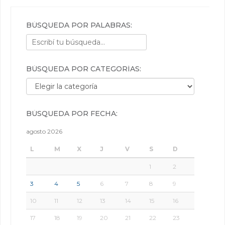
BÚSQUEDA POR PALABRAS:
BÚSQUEDA POR CATEGORÍAS:
Búsqueda por categorías:
BÚSQUEDA POR FECHA:
agosto 2026
L
M
X
J
V
S
D
1
2
3
4
5
6
7
8
9
10
11
12
13
14
15
16
17
18
19
20
21
22
23